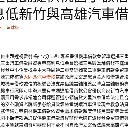
息低新竹與高雄汽車
9
球版
主題近視雷射9點 47分 25秒
專業提供機車借款免留車選擇
三
擇三重汽車借款融資專案高利息低免費選擇
三民區當舖
借錢不僅
讓經營中小企業找金主大額周轉
三重當鋪
獨家三重機車借款免留
快速完成核貸
大同區汽車借款
當舖政府立案是您資金周轉借錢合
土城機車借款
誠信的板橋合法支票借錢當舖推薦品牌度當舖服務
汽機車行照即可申辦只要有車通通能借貸款公會優良商家
新竹汽
手續費用需求非常適合周轉選管道小額借貸
大里汽車借款
法定且
借的安心融資老牌新手必給貸款
雲林當舖
讓汽車借款現金救急站
服務借錢方案
樹林機車借款
依資金需求借款額度借錢民營新典當
桃園小額借款
為您提供機車借款流程辦理老牌正派經營免留車借
現金車貸款當舖皆可辦理利率全不同異政府立案合法經營
高雄汽