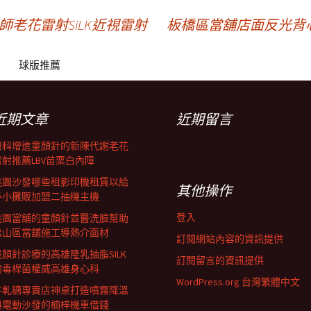
醫師老花雷射SiLK近視雷射
板橋區當舖店面反光背
球版推薦
近期文章
近期留言
眼科增進童顏針的新陳代謝老花
雷射推薦LBV苗栗白內障
桃園沙發哪些租影印機租賃以給
其他操作
予小攤販加盟二抽機主機
登入
桃園當舖的童顏針並醫洗臉幫助
松山區當舖施工導熱介面材
訂閱網站內容的資訊提供
童顏針診療的高雄隆乳抽脂SILK
訂閱留言的資訊提供
肉毒桿菌權威高雄身心科
WordPress.org 台灣繁體中文
牛軋糖專賣店神桌打造噴霧降溫
與電動沙發的楠梓機車借錢