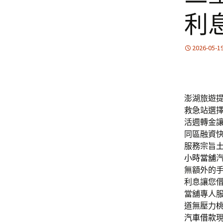
利
2026-05-1
澎湖旅遊提供
救急站選
活週轉金
同區融資
服務宗旨
小時當舖
無額外的
利息讓您
當舖專人
道無壓力
汽車借款