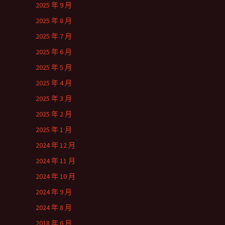
2025 年 9 月
2025 年 8 月
2025 年 7 月
2025 年 6 月
2025 年 5 月
2025 年 4 月
2025 年 3 月
2025 年 2 月
2025 年 1 月
2024 年 12 月
2024 年 11 月
2024 年 10 月
2024 年 9 月
2024 年 8 月
2018 年 6 月