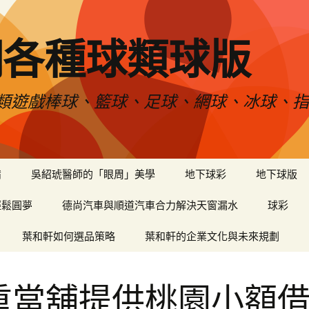
網各種球類球版
類遊戲棒球、籃球、足球、網球、冰球、指
備
吳紹琥醫師的「眼周」美學
地下球彩
地下球版
輕鬆圓夢
德尚汽車與順道汽車合力解決天窗漏水
球彩
葉和軒如何選品策略
葉和軒的企業文化與未來規劃
重當舖提供桃園小額