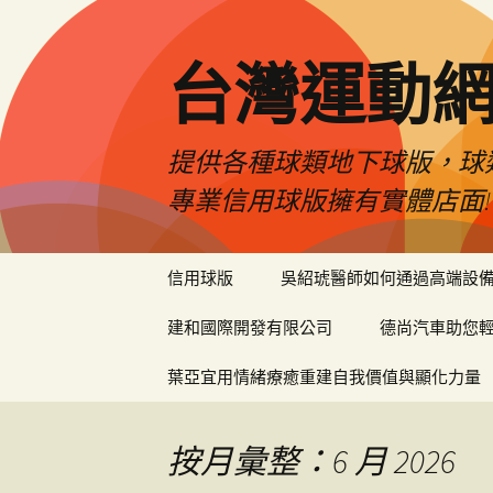
台灣運動
提供各種球類地下球版，球
專業信用球版擁有實體店面!
跳
信用球版
吳紹琥醫師如何通過高端設
至
內
建和國際開發有限公司
德尚汽車助您
容
區
葉亞宜用情緒療癒重建自我價值與顯化力量
按月彙整：6 月 2026