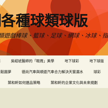
網各種球類球版
類遊戲棒球、籃球、足球、網球、冰球、指
備
吳紹琥醫師的「眼周」美學
地下球彩
地下球版
輕鬆圓夢
德尚汽車與順道汽車合力解決天窗漏水
球彩
葉和軒如何選品策略
葉和軒的企業文化與未來規劃