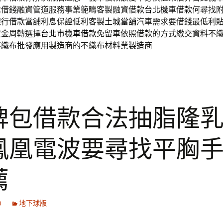
業借錢融資管道服務事業範疇客製融資借款
台北機車借款
何尋找
銀行借款當舖利息保證低利客製
土城當舖
汽車需求要借錢最低利
資金周轉選擇
台北市機車借款
免留車依照借款的方式繳交資料不
不織布批發
應用製造商的不織布材料業製造商
牌包借款合法抽脂隆
鳳凰電波要尋找平胸
薦
0
地下球版