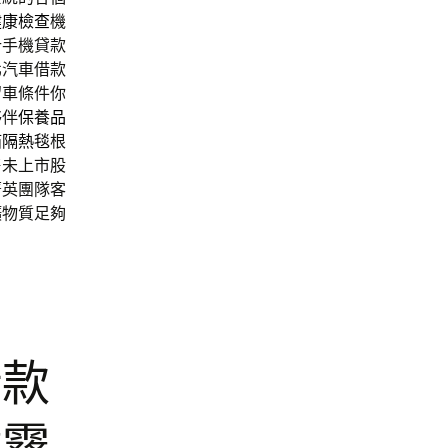
健康檢查
機
計手機貸款
北汽車借款
留車條件你
夥伴
保養品
箔隔熱毯
根
售未上市股
菁英團隊客
礦物質足夠
借款
噴霧