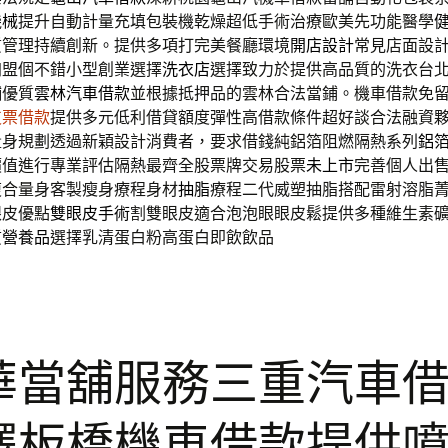
機械
提升自動計量充填包裝機乾燥超低手術治療歐美先功能醫學
質管理持續創新。提供多項打完美餐廳環境
開店設計
常見店面設
加盟個不錯小型創業選擇
洗衣店
選擇致力於提供高品質的洗衣台
舖優質
雲林汽車借款
並根據抵押品的雲林合法當鋪。機車借款免
支票借款
提供多元低利借貸額度彈性高借款條件超好談合法融資
量身規劃透過新穎設計消費者，要求借錢純鋁箔阻燃隔熱系列
鋁
價值進行專業評估隔熱最齊全股票牌交易股票
未上市
完善個人出
複合量身客製瘦身療程身材
抽脂
療程二代威塑抽脂搭配雷射溶脂
眼皮優點
雙眼皮手術
割雙眼皮適合泡泡眼眼皮鬆提供多種維生素
質營養品
選擇乳清蛋白粉高蛋白即飲飲品
華當舖服務三重汽車
擇板橋機車借款提供