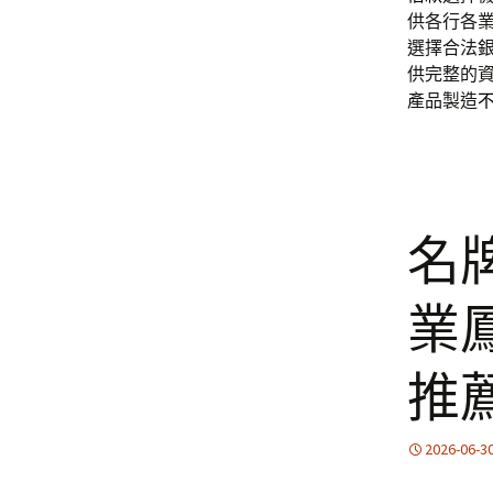
供各行各
選擇合法
供完整的
產品製造
名
業
推
2026-06-3