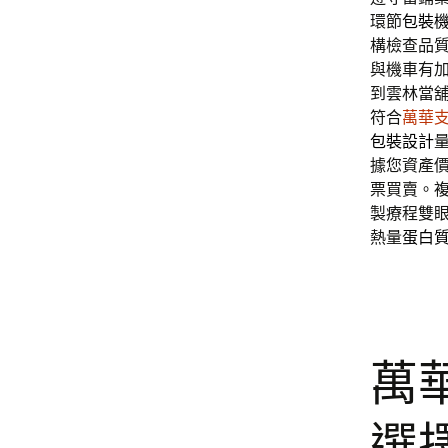
環節
包裝
構檢查品
與機車有
到雲林當
符合
萬華
包裝設計
據您資產
票買賣。
製療程雙
熱量
蛋白
萬
選