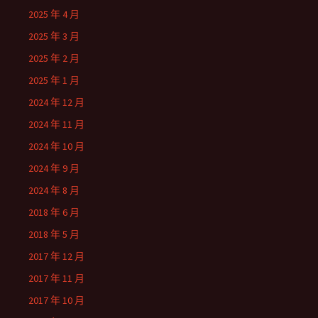
2025 年 4 月
2025 年 3 月
2025 年 2 月
2025 年 1 月
2024 年 12 月
2024 年 11 月
2024 年 10 月
2024 年 9 月
2024 年 8 月
2018 年 6 月
2018 年 5 月
2017 年 12 月
2017 年 11 月
2017 年 10 月