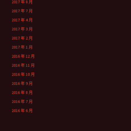
2017 年 8 月
2017 年 7 月
2017 年 4 月
2017 年 3 月
2017 年 2 月
2017 年 1 月
2016 年 12 月
2016 年 11 月
2016 年 10 月
2016 年 9 月
2016 年 8 月
2016 年 7 月
2016 年 6 月