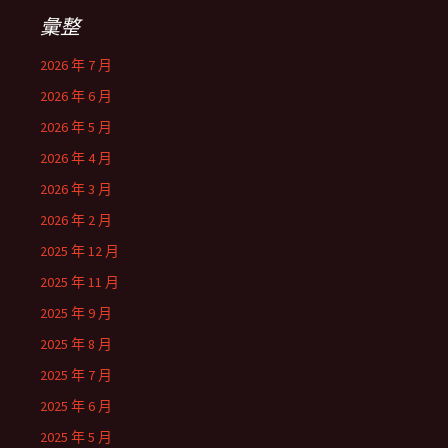
彙整
2026 年 7 月
2026 年 6 月
2026 年 5 月
2026 年 4 月
2026 年 3 月
2026 年 2 月
2025 年 12 月
2025 年 11 月
2025 年 9 月
2025 年 8 月
2025 年 7 月
2025 年 6 月
2025 年 5 月