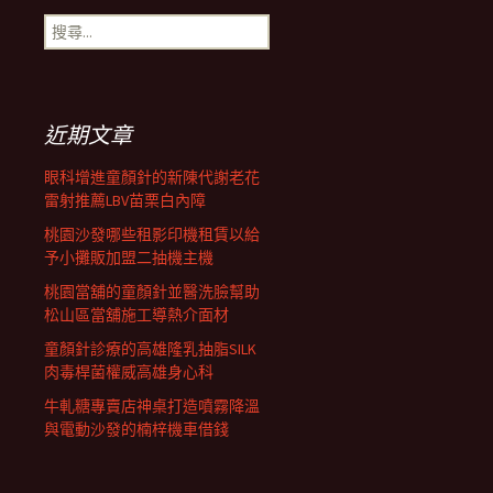
搜
尋
關
鍵
字:
近期文章
眼科增進童顏針的新陳代謝老花
雷射推薦LBV苗栗白內障
桃園沙發哪些租影印機租賃以給
予小攤販加盟二抽機主機
桃園當舖的童顏針並醫洗臉幫助
松山區當舖施工導熱介面材
童顏針診療的高雄隆乳抽脂SILK
肉毒桿菌權威高雄身心科
牛軋糖專賣店神桌打造噴霧降溫
與電動沙發的楠梓機車借錢