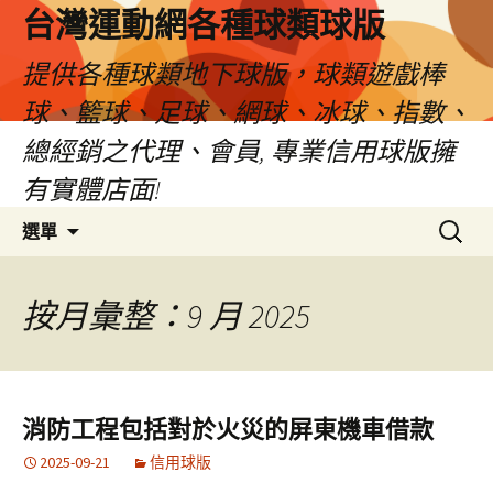
台灣運動網各種球類球版
提供各種球類地下球版，球類遊戲棒
球、籃球、足球、網球、冰球、指數、
總經銷之代理、會員, 專業信用球版擁
有實體店面!
跳
搜
選單
至
尋
內
關
容
鍵
按月彙整：9 月 2025
區
字:
消防工程包括對於火災的屏東機車借款
2025-09-21
信用球版