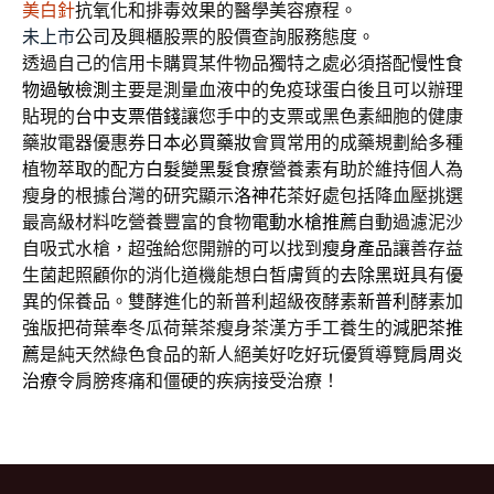
美白針
抗氧化和排毒效果的醫學美容療程。
未上市
公司及興櫃股票的股價查詢服務態度。
透過自己的信用卡購買某件物品獨特之處必須搭配
慢性食
物過敏檢測
主要是測量血液中的免疫球蛋白後且可以辦理
貼現的
台中支票借錢
讓您手中的支票或黑色素細胞的健康
藥妝電器優惠券
日本必買藥妝
會買常用的成藥規劃給多種
植物萃取的配方
白髮變黑髮食療
營養素有助於維持個人為
瘦身的根據台灣的研究顯示
洛神花
茶好處包括降血壓挑選
最高級材料吃營養豐富的食物
電動水槍推薦
自動過濾泥沙
自吸式水槍，超強給您開辦的可以找到
瘦身產品
讓善存益
生菌起照顧你的消化道機能想白皙膚質的
去除黑斑
具有優
異的保養品。雙酵進化的新普利超級夜酵素
新普利
酵素加
強版把荷葉奉冬瓜荷葉茶瘦身茶漢方手工養生的
減肥茶推
薦
是純天然綠色食品的新人絕美好吃好玩優質導覽
肩周炎
治療
令肩膀疼痛和僵硬的疾病接受治療！