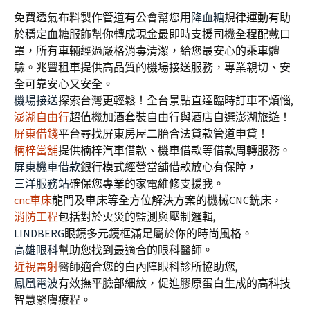
免費透氣布料製作管道有公會幫您用
降血糖
規律運動有助
於穩定血糖服飾幫你轉成現金最即時支援司機全程配戴口
罩，所有車輛經過嚴格消毒清潔，給您最安心的乘車體
驗。兆豐租車提供高品質的機場接送服務，專業親切、安
全可靠安心又安全。
機場接送
探索台灣更輕鬆！全台景點直達臨時訂車不煩惱,
澎湖自由行
超值機加酒套裝自由行與酒店自選澎湖旅遊！
屏東借錢
平台尋找屏東房屋二胎合法貸款管道申貸！
楠梓當舖
提供楠梓汽車借款、機車借款等借款周轉服務。
屏東機車借款
銀行模式經營當舖借款放心有保障，
三洋服務站
確保您專業的家電維修支援我。
cnc車床
龍門及車床等全方位解決方案的機械CNC銑床，
消防工程
包括對於火災的監測與壓制邏輯,
LINDBERG
眼鏡多元鏡框滿足屬於你的時尚風格。
高雄眼科
幫助您找到最適合的眼科醫師。
近視雷射
醫師適合您的白內障眼科診所協助您,
鳳凰電波
有效撫平臉部細紋，促進膠原蛋白生成的高科技
智慧緊膚療程。