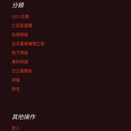
分類
IQOS主機
仁武區當舖
信用球版
台北產後護理之家
地下球版
專利申請
日立服務站
球版
除毛
其他操作
登入