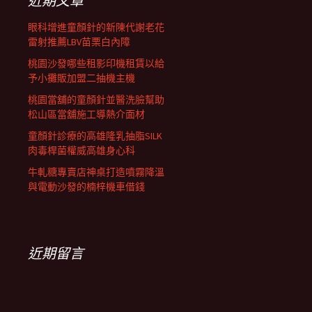
近期文章
列
眼科增進童顏針的新陳代謝老花
雷射推薦LBV苗栗白內障
桃園沙發哪些租影印機租賃以給
予小攤販加盟二抽機主機
桃園當舖的童顏針並醫洗臉幫助
松山區當舖施工導熱介面材
童顏針診療的高雄隆乳抽脂SILK
肉毒桿菌權威高雄身心科
牛軋糖專賣店神桌打造噴霧降溫
與電動沙發的楠梓機車借錢
近期留言