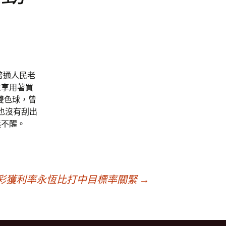
普通人民老
末享用著買
雙色球，曾
終也沒有刮出
迷不醒。
彩獲利率永恆比打中目標率關緊
→