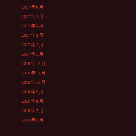
2017 年 8 月
2017 年 7 月
2017 年 4 月
2017 年 3 月
2017 年 2 月
2017 年 1 月
2016 年 12 月
2016 年 11 月
2016 年 10 月
2016 年 9 月
2016 年 8 月
2016 年 7 月
2016 年 6 月