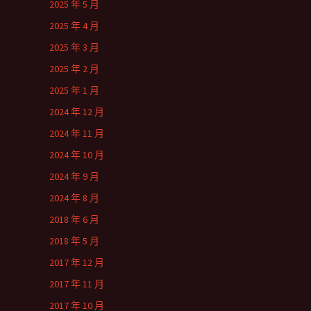
2025 年 5 月
2025 年 4 月
2025 年 3 月
2025 年 2 月
2025 年 1 月
2024 年 12 月
2024 年 11 月
2024 年 10 月
2024 年 9 月
2024 年 8 月
2018 年 6 月
2018 年 5 月
2017 年 12 月
2017 年 11 月
2017 年 10 月