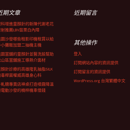
近期文章
近期留言
眼科增進童顏針的新陳代謝老花
雷射推薦LBV苗栗白內障
桃園沙發哪些租影印機租賃以給
其他操作
予小攤販加盟二抽機主機
登入
桃園當舖的童顏針並醫洗臉幫助
松山區當舖施工導熱介面材
訂閱網站內容的資訊提供
童顏針診療的高雄隆乳抽脂SILK
訂閱留言的資訊提供
肉毒桿菌權威高雄身心科
WordPress.org 台灣繁體中文
牛軋糖專賣店神桌打造噴霧降溫
與電動沙發的楠梓機車借錢