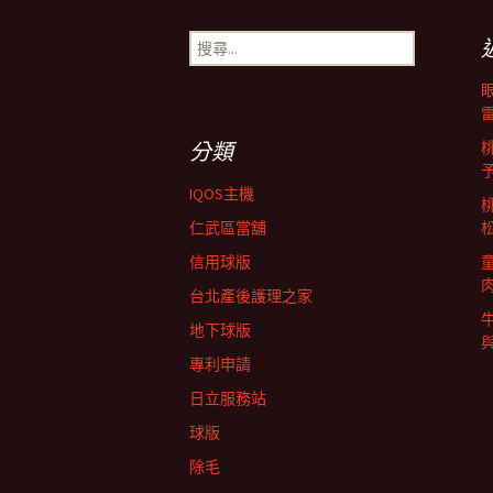
導
搜
尋
關
覽
鍵
字:
分類
列
IQOS主機
仁武區當舖
信用球版
台北產後護理之家
地下球版
專利申請
日立服務站
球版
除毛