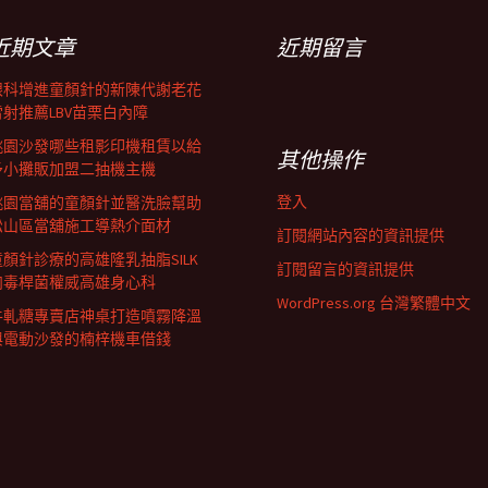
近期文章
近期留言
眼科增進童顏針的新陳代謝老花
雷射推薦LBV苗栗白內障
桃園沙發哪些租影印機租賃以給
其他操作
予小攤販加盟二抽機主機
登入
桃園當舖的童顏針並醫洗臉幫助
松山區當舖施工導熱介面材
訂閱網站內容的資訊提供
童顏針診療的高雄隆乳抽脂SILK
訂閱留言的資訊提供
肉毒桿菌權威高雄身心科
WordPress.org 台灣繁體中文
牛軋糖專賣店神桌打造噴霧降溫
與電動沙發的楠梓機車借錢