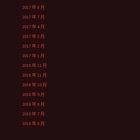
2017 年 8 月
2017 年 7 月
2017 年 4 月
2017 年 3 月
2017 年 2 月
2017 年 1 月
2016 年 12 月
2016 年 11 月
2016 年 10 月
2016 年 9 月
2016 年 8 月
2016 年 7 月
2016 年 6 月