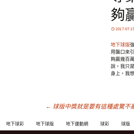
夠
2017-07-1
地下球版
用盤口來
夠贏幾百
說，我只
身上，我
文
←
球版中獎就是要有這種處驚不
章
地下球彩
地下球版
地下運動網
球彩
球版