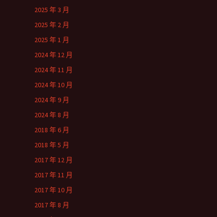
2025 年 3 月
2025 年 2 月
2025 年 1 月
2024 年 12 月
2024 年 11 月
2024 年 10 月
2024 年 9 月
2024 年 8 月
2018 年 6 月
2018 年 5 月
2017 年 12 月
2017 年 11 月
2017 年 10 月
2017 年 8 月