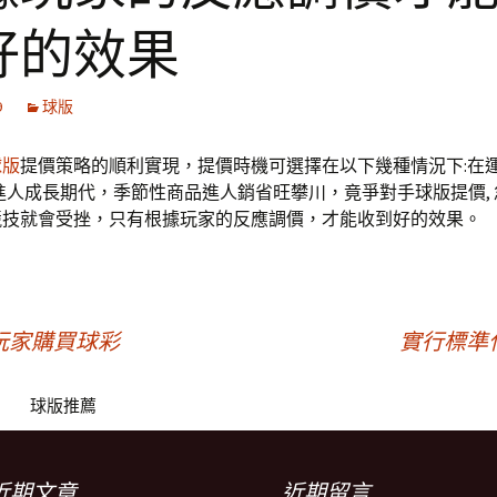
好的效果
9
球版
球版
提價策略的順利實現，提價時機可選擇在以下幾種情況下:在
進人成長期代，季節性商品進人銷省旺攀川，竟爭對手球版提價,
競技就會受挫，只有根據玩家的反應調價，才能收到好的效果。
玩家購買球彩
實行標準
球版推薦
近期文章
近期留言