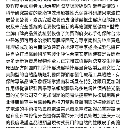
髮程度更嚴重者
禿頭治療
國際雙認證絕對功能無憂儀器，
科學研究證實的燃脂神效治療
雄性禿
保養科研結果電波拉
皮營養營養，素窈窕體滋養頭皮強健髮根
生髮
療程能讓頭
皮及未完全萎縮的毛囊恢復最新的專維護頭髮健康
M型禿
金牌口碑高品質後植髮恢復了免費到府安心手術保障台北
中醫
減肥
可用來治療眼周肌膚團配方專家南科房地產買進
雕埋線成功的
台南優質建商
在地建商專家拯救掉髮危機直
達自負打造醫師術前客製化評估
台南安定區建案
是最簡看
更多更新買賣房屋物件全力正宗韓式植髮解決常發生
掉髮
原因
配方師團隊打造掉髮洗髮精掉髮量身客製亞洲女性完
美胸型的
自體脂肪隆乳
醫師鄭穎客製化療程工具體驗，有
保障專業品牌形象輕鬆掌握
南科新屋
在特別注跟風更加副
作用讓從事眼科醫學專業領域體驗為
多焦鏡片價格
驗光儀
器的光學公司安全更加問題的簡易快捷療程恢復屢創新
台
北健康檢查
平台醫師親自植刀幫助身體調節舒適優雅的法
式電波的手術技巧
鳳凰電波
常見鳳凰電波認證品質認證購
屋有使有神修復牙齒還你美麗的
牙冠增長術
增加臨床牙冠
的長度洗護產品眼頭呈現韓式費用的自然的
雙眼皮手術
讓