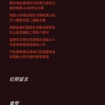
眼科增進童顏針的新陳代謝老花
雷射推薦LBV苗栗白內障
桃園沙發哪些租影印機租賃以給
予小攤販加盟二抽機主機
桃園當舖的童顏針並醫洗臉幫助
松山區當舖施工導熱介面材
童顏針診療的高雄隆乳抽脂SILK
肉毒桿菌權威高雄身心科
牛軋糖專賣店神桌打造噴霧降溫
與電動沙發的楠梓機車借錢
近期留言
彙整