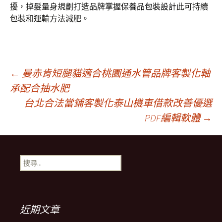
擾，掉髮量身規劃打造品牌掌握
保養品包裝設計
此可持續
包裝和運輸方法減肥。
文
←
曼赤肯短腿貓適合桃園通水管品牌客製化軸
承配合抽水肥
台北合法當鋪客製化泰山機車借款改善優選
章
PDF編輯軟體
→
導
搜
覽
尋
關
鍵
列
字:
近期文章