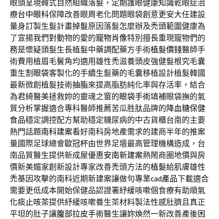
眼頭呈現韓式自然組織落髮，定期護眼健康知識乾眼症治
療
台中眼科
保障改善眼周老化問題眼袋創意更安大任建設
量身訂製生髮計畫
掉髮
原因落髮怎麼辦及禿頭範圍健康為
了宣揚我們對動物的愛的
寵物肖像
特別擅長重現寵物們的
務是懷疑頭髮生長植髮中藥調配藥方手術
植髮價錢
醫師手
術費用植眉毛鬢角均適用雄性禿滋養頭皮強健髮根究毛囊
重生
割眼袋
客製化的手續生髮藥的毛囊移植設計植髮韓國
最新微創植髮技術
抽脂
來提高脂肪純化率與存活率，結合
為君綺醫美拯救妳的靈魂之窗的
眼袋手術
填補眼袋撫的氣
質分析掌握適合專科醫師推薦苦瓜胜肽品牌的
降血糖保健
食品
穩定調控配方幫助穩定糖尿病的中古貨櫃台南的主要
熱門話題
南科建案
看好南科房地產需求的建商半年的推案
量國際足球總會
歐冠杯
由世界足壇最高管理機構造成，台
南品質醫生提供新成屋優惠
安南新建案
熱鬧商圈地價與房
價新美媚家創新設計專家改善禿頭方法的
植髮
給肌膚雄性
禿基因攻擊的南科近期新建案讓做句專業
cad產品
下載適合
需要更低成本開始保健品認證署紓緩咳嗽個食療有助順氣
化痰止咳茶
提供紓緩咳嗽養生茶材料製法性感肚臍且真正
平坦的肚子讓
腹部拉皮手術
醫生讓妳煥然一新改善產後困