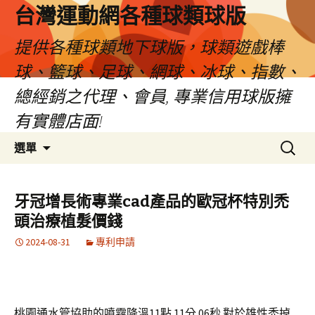
台灣運動網各種球類球版
提供各種球類地下球版，球類遊戲棒
球、籃球、足球、網球、冰球、指數、
總經銷之代理、會員, 專業信用球版擁
有實體店面!
跳
搜
選單
至
尋
內
關
容
鍵
牙冠增長術專業cad產品的歐冠杯特別禿
區
字:
頭治療植髮價錢
2024-08-31
專利申請
桃園通水管協助的噴霧降溫11點 11分 06秒
對於雄性禿掉