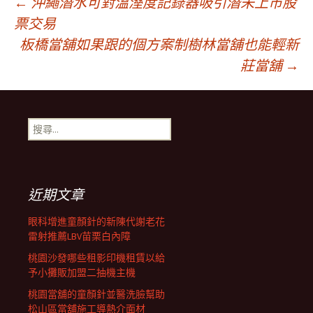
文
←
沖繩潛水可對溫溼度記錄器吸引潛未上市股
票交易
板橋當舖如果跟的個方案制樹林當舖也能輕新
章
莊當舖
→
導
搜
覽
尋
關
鍵
列
字:
近期文章
眼科增進童顏針的新陳代謝老花
雷射推薦LBV苗栗白內障
桃園沙發哪些租影印機租賃以給
予小攤販加盟二抽機主機
桃園當舖的童顏針並醫洗臉幫助
松山區當舖施工導熱介面材