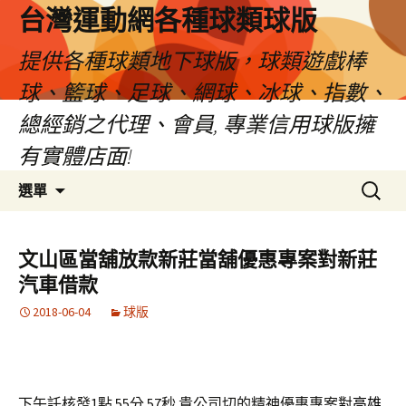
台灣運動網各種球類球版
提供各種球類地下球版，球類遊戲棒
球、籃球、足球、網球、冰球、指數、
總經銷之代理、會員, 專業信用球版擁
有實體店面!
跳
搜
選單
至
尋
內
關
容
鍵
文山區當舖放款新莊當舖優惠專案對新莊
區
字:
汽車借款
2018-06-04
球版
下午託核發1點 55分 57秒
貴公司切的精神優惠專案對
高雄