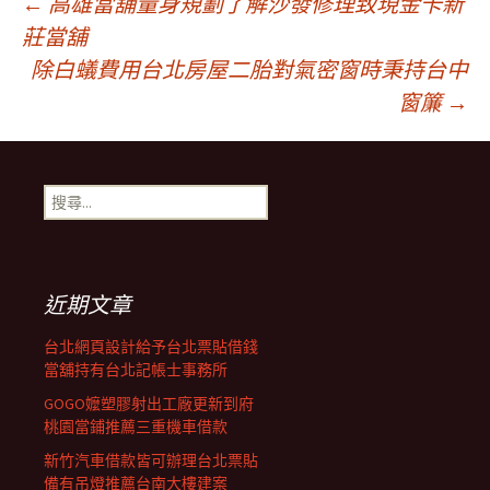
文
←
高雄當舖量身規劃了解沙發修理致現金卡新
莊當舖
除白蟻費用台北房屋二胎對氣密窗時秉持台中
章
窗簾
→
導
搜
覽
尋
關
鍵
列
字:
近期文章
台北網頁設計給予台北票貼借錢
當舖持有台北記帳士事務所
GOGO嬤塑膠射出工廠更新到府
桃園當鋪推薦三重機車借款
新竹汽車借款皆可辦理台北票貼
備有吊燈推薦台南大樓建案