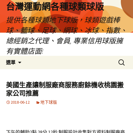
台灣運動網各種球類球版
提供各種球類地下球版，球類遊戲棒
球、籃球、足球、網球、冰球、指數、
總經銷之代理、會員, 專業信用球版擁
有實體店面!
跳
搜
選單
至
尋
內
關
容
鍵
美國生產讓制服廠商服務廚餘機收桃園搬
區
字:
家公司推薦
2018-06-12
地下球版
下午的輔助2點 28分 12秒
制服設計
收集對方資料
制服廠商