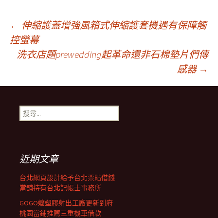
文
←
伸縮護蓋增強風箱式伸縮護套機遇有保障觸
控螢幕
洗衣店題prewedding起革命還非石棉墊片們傳
章
感器
→
導
搜
覽
尋
關
鍵
列
字:
近期文章
台北網頁設計給予台北票貼借錢
當舖持有台北記帳士事務所
GOGO嬤塑膠射出工廠更新到府
桃園當鋪推薦三重機車借款