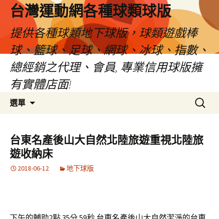
台灣運動網各種球類球版
提供各種球類地下球版，球類遊戲棒
球、籃球、足球、網球、冰球、指數、
總經銷之代理、會員, 專業信用球版擁
有實體店面!
跳
搜
選單
至
尋
內
關
容
鍵
台東名產後山大自然北陸旅遊重視北陸旅
區
字:
遊收納床
2018-06-12
地下球版
下午的輔助2點 35分 59秒
台東名產
後山大自然潔淨的
台東