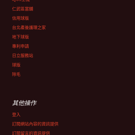
仁武區當舖
信用球版
台北產後護理之家
地下球版
專利申請
日立服務站
球版
除毛
其他操作
登入
訂閱網站內容的資訊提供
訂閱留言的資訊提供