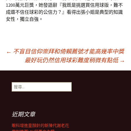
1200萬元巨獎，她發語辭『我既是挑選買信用球版，難不
成還不信任球彩的公信力？』看得出張小姐是典型的知識
女性，獨立自強。
文
←
不盲目信仰崇拜和倚賴薦號才能高幾率中獎
最好玩仍然信用球彩難度稍微有點低
→
章
搜
導
尋
關
鍵
覽
字:
近期文章
列
眼科增進童顏針的新陳代謝老花