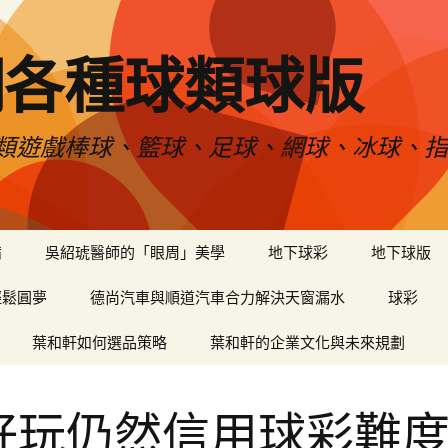
網各種球類球版
類遊戲棒球、籃球、足球、網球、冰球、指
備
吳紹琥醫師的「眼周」美學
地下球彩
地下球版
輕鬆圓夢
德尚汽車與順道汽車合力解決天窗漏水
球彩
葉和軒如何選品策略
葉和軒的企業文化與未來規劃
好玩仍然信用球彩難