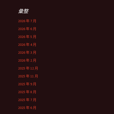
彙整
2026 年 7 月
2026 年 6 月
2026 年 5 月
2026 年 4 月
2026 年 3 月
2026 年 2 月
2025 年 12 月
2025 年 11 月
2025 年 9 月
2025 年 8 月
2025 年 7 月
2025 年 6 月