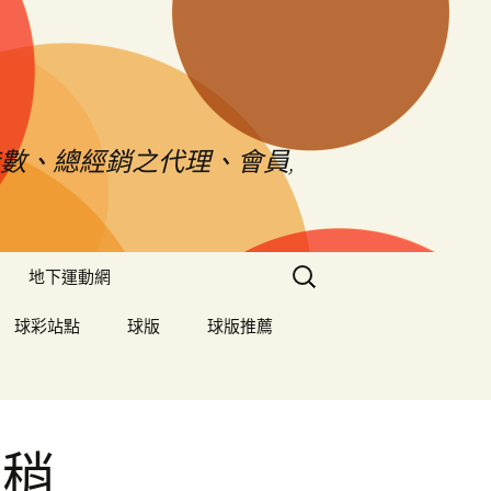
數、總經銷之代理、會員,
搜
地下運動網
尋
關
球彩站點
球版
球版推薦
鍵
字:
度稍