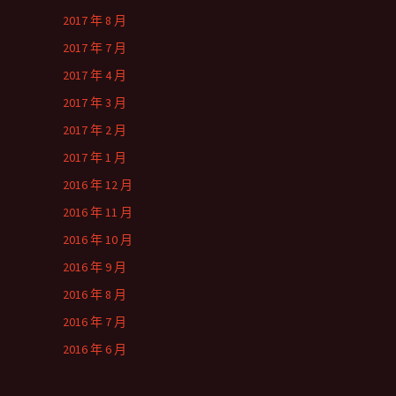
2017 年 8 月
2017 年 7 月
2017 年 4 月
2017 年 3 月
2017 年 2 月
2017 年 1 月
2016 年 12 月
2016 年 11 月
2016 年 10 月
2016 年 9 月
2016 年 8 月
2016 年 7 月
2016 年 6 月