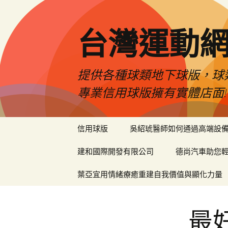
台灣運動
提供各種球類地下球版，球
專業信用球版擁有實體店面!
跳
信用球版
吳紹琥醫師如何通過高端設
至
內
建和國際開發有限公司
德尚汽車助您
容
區
葉亞宜用情緒療癒重建自我價值與顯化力量
最