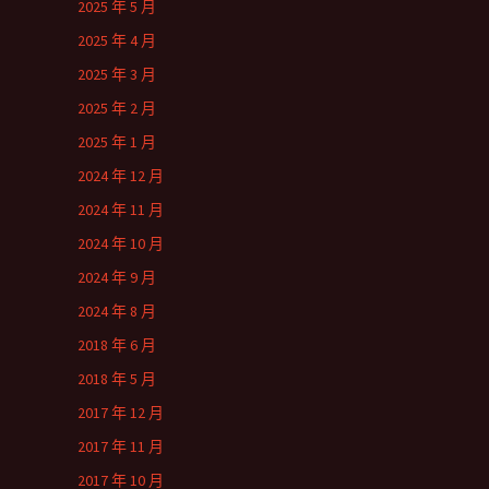
2025 年 5 月
2025 年 4 月
2025 年 3 月
2025 年 2 月
2025 年 1 月
2024 年 12 月
2024 年 11 月
2024 年 10 月
2024 年 9 月
2024 年 8 月
2018 年 6 月
2018 年 5 月
2017 年 12 月
2017 年 11 月
2017 年 10 月