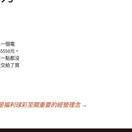
民一個電
550元。
紅一點都沒
版交給了買
是福利球彩至關重要的經營理念
→