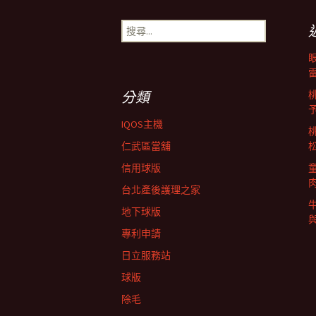
導
搜
尋
關
覽
鍵
字:
分類
列
IQOS主機
仁武區當舖
信用球版
台北產後護理之家
地下球版
專利申請
日立服務站
球版
除毛