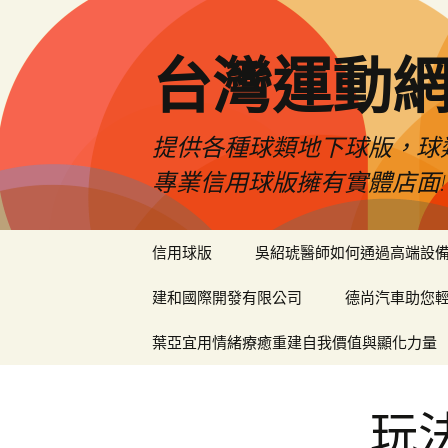
台灣運動
提供各種球類地下球版，球
專業信用球版擁有實體店面!
跳
信用球版
吳紹琥醫師如何通過高端設
至
內
建和國際開發有限公司
德尚汽車助您
容
區
葉亞宜用情緒療癒重建自我價值與顯化力量
玩