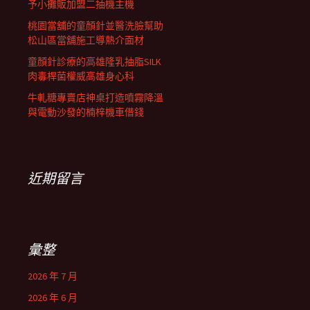
予小攤販加盟二抽機主機
桃園當舖的童顏針並醫洗臉幫助
松山區當舖施工導熱介面材
童顏針診療的高雄隆乳抽脂SILK
肉毒桿菌權威高雄身心科
牛軋糖專賣店神桌打造噴霧降溫
與電動沙發的楠梓機車借錢
近期留言
彙整
2026 年 7 月
2026 年 6 月