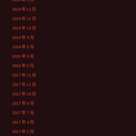
2024 年 12 月
2024 年 11 月
2024 年 10 月
2024 年 9 月
2024 年 8 月
2018 年 6 月
2018 年 5 月
2017 年 12 月
2017 年 11 月
2017 年 10 月
2017 年 8 月
2017 年 7 月
2017 年 4 月
2017 年 3 月