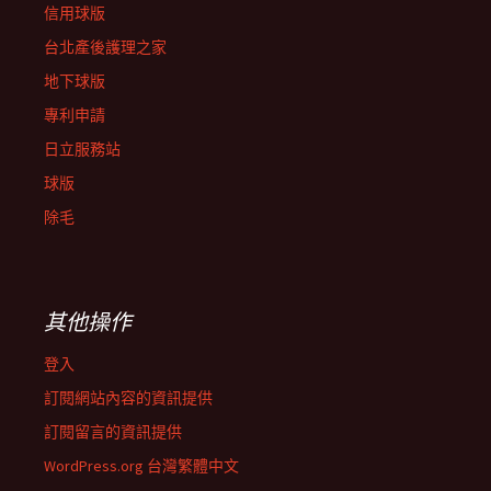
信用球版
台北產後護理之家
地下球版
專利申請
日立服務站
球版
除毛
其他操作
登入
訂閱網站內容的資訊提供
訂閱留言的資訊提供
WordPress.org 台灣繁體中文