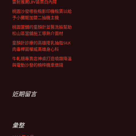
雷射推薦LBV苗栗白內障
桃園沙發哪些租影印機租賃以給
予小攤販加盟二抽機主機
桃園當舖的童顏針並醫洗臉幫助
松山區當舖施工導熱介面材
童顏針診療的高雄隆乳抽脂SILK
肉毒桿菌權威高雄身心科
牛軋糖專賣店神桌打造噴霧降溫
與電動沙發的楠梓機車借錢
近期留言
彙整