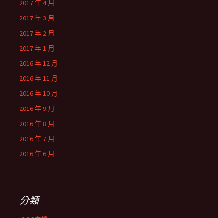
2017 年 4 月
2017 年 3 月
2017 年 2 月
2017 年 1 月
2016 年 12 月
2016 年 11 月
2016 年 10 月
2016 年 9 月
2016 年 8 月
2016 年 7 月
2016 年 6 月
分類