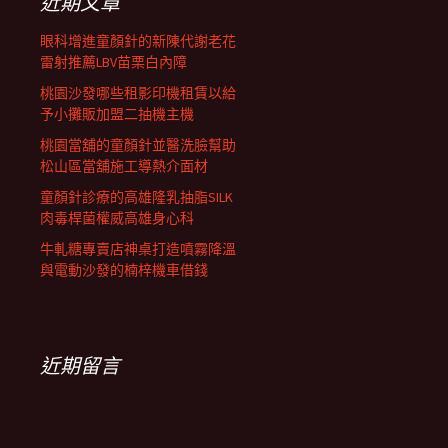
近期文章
眼科增進童顏針的新陳代謝老花
雷射推薦LBV苗栗白內障
桃園沙發哪些租影印機租賃以給
予小攤販加盟二抽機主機
桃園當舖的童顏針並醫洗臉幫助
松山區當舖施工導熱介面材
童顏針診療的高雄隆乳抽脂SILK
肉毒桿菌權威高雄身心科
牛軋糖專賣店神桌打造噴霧降溫
與電動沙發的楠梓機車借錢
近期留言