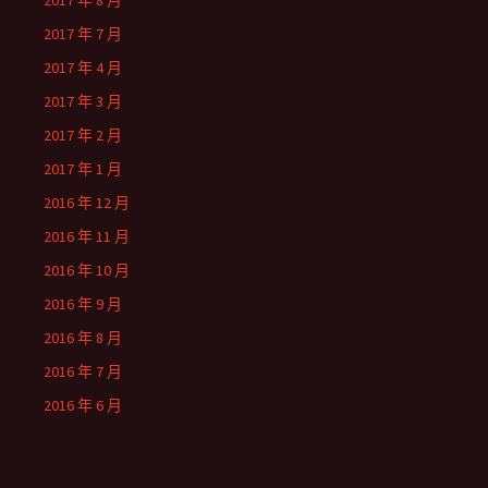
2017 年 8 月
2017 年 7 月
2017 年 4 月
2017 年 3 月
2017 年 2 月
2017 年 1 月
2016 年 12 月
2016 年 11 月
2016 年 10 月
2016 年 9 月
2016 年 8 月
2016 年 7 月
2016 年 6 月