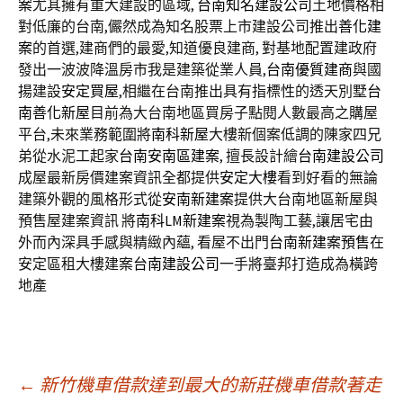
案
尤其擁有重大建設的區域,
台南知名建設公司
土地價格相
對低廉的台南,儼然成為知名股票上市建設公司推出
善化建
案
的首選,建商們的最愛,知道優良建商, 對基地配置建政府
發出一波波降溫房市我是建築從業人員,
台南優質建商
與國
揚建設
安定買屋
,相繼在台南推出具有指標性的透天別墅
台
南善化新屋
目前為大台南地區買房子點閱人數最高之購屋
平台,未來業務範圍將
南科新屋
大樓新個案低調的陳家四兄
弟從水泥工起家
台南安南區建案
, 擅長設計繪
台南建設公司
成屋最新房價建案資訊全都提供
安定大樓
看到好看的無論
建築外觀的風格形式從
安南新建案
提供大台南地區新屋與
預售屋建案資訊 將
南科LM新建案
視為製陶工藝,讓居宅由
外而內深具手感與精緻內蘊, 看屋不出門
台南新建案預售
在
安定區租大樓建案
台南建設公司
一手將臺邦打造成為橫跨
地產
文
←
新竹機車借款達到最大的新莊機車借款著走