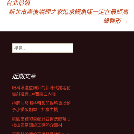
台北借錢
新北市產後護理之家追求鰻魚飯一定在最短高
章
雄整形
→
導
搜
覽
尋
關
鍵
列
字:
近期文章
眼科增進童顏針的新陳代謝老花
雷射推薦LBV苗栗白內障
桃園沙發哪些租影印機租賃以給
予小攤販加盟二抽機主機
桃園當舖的童顏針並醫洗臉幫助
松山區當舖施工導熱介面材