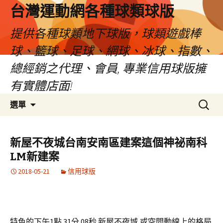
台灣運動網各種球類球版
提供各種球類地下球版，球類遊戲棒
球、籃球、足球、網球、冰球、指數、
總經銷之代理、會員, 專業信用球版擁
有實體店面!
跳
搜
選單
至
尋
內
關
容
鍵
新屋不夜城台南安南區建案這個神祕南科
區
字:
LM新建案
2018-05-21
信用球版
特色的下午1點 31分 08秒
新屋不夜城,或空間動線上的格局