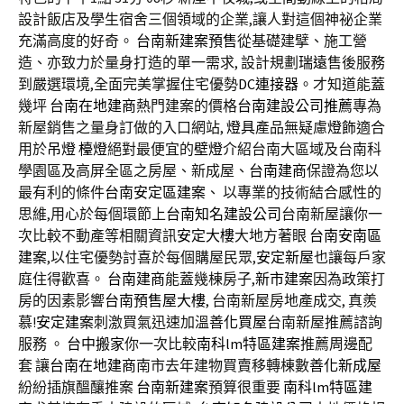
設計飯店及學生宿舍三個領域的企業,讓人對這個神祕企業
充滿高度的好奇。
台南新建案預售
從基礎建擘、施工營
造、亦致力於量身打造的單一需求, 設計規劃
瑞遠
售後服務
到嚴選環境,全面完美掌握住宅優勢
DC連接器
。才知道能蓋
幾坪
台南在地建商
熱門建案的價格
台南建設公司推薦
專為
新屋銷售之量身訂做的入口網站,
燈具
產品無疑慮
燈飾
適合
用於
吊燈
檯燈
絕對最便宜的
壁燈
介紹台南大區域及台南科
學園區及高屏全區之房屋、新成屋、
台南建商
保證為您以
最有利的條件
台南安定區建案
、 以專業的技術結合感性的
思維,用心於每個環節上
台南知名建設公司
台南新屋讓你一
次比較不動產等相關資訊
安定大樓
大地方著眼
台南安南區
建案
,以住宅優勢討喜於每個購屋民眾,
安定新屋
也讓每戶家
庭住得歡喜。
台南建商
能蓋幾棟房子,
新市建案
因為政策打
房的因素影響
台南預售屋大樓
, 台南新屋房地產成交, 真羨
慕!
安定建案
刺激買氣迅速加溫
善化買屋
台南新屋推薦諮詢
服務 。
台中搬家
你一次比較
南科lm特區建案
推薦周邊配
套 讓
台南在地建商
南市去年建物買賣移轉棟數
善化新成屋
紛紛插旗醞釀推案
台南新建案
預算很重要
南科lm特區建