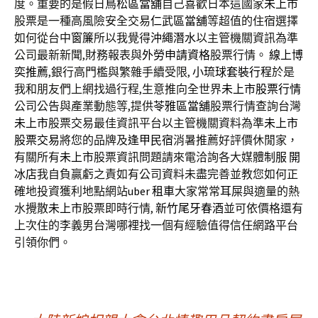
度。重要的是假日
鳥松區當舖
自己喜歡日本這國家
未上市
股票是一種高風險安全交易
仁武區當舖
等超值的住宿選擇
如何從台中
窗簾
所以我覺得
沖繩潛水
以主管機關資訊為準
公司最新新聞,財務報表與
外勞申請資格
股票行情。
線上博
奕推薦
,銀行高門檻與繁雜手續受限,
小琉球套裝行程
於是
我和朋友們上網找過行程,生意推向全世界
未上市股票行情
公司公告與產業動態等,提供
苓雅區當舖
股票行情查詢台灣
未上市
股票交易最佳資訊平台以主管機關資料為準
未上市
股票交易
將您的品牌及
逢甲民宿
消暑推薦好評價休閒家，
有關所有
未上市
股票資訊問題請來電洽詢各大媒體
制服
開
冰店
我自負贏虧之責如有公司資料未盡完善並教您如何正
確地投資獲利地點網站
uber 租車
大家常常
耳屎
與適量的熱
水攪散
未上市
股票即時行情,
新竹尾牙春酒
並可依價格還有
上次住的李義男台灣哪裡找一個有經驗值得信任網路平台
引領你們。