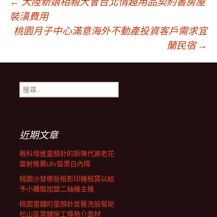
文
←
大陸新娘相親大會台北情趣用品契約書房屋
裝潢費用
桃園月子中心滿意海外不動產投資客戶需求宜
章
蘭民宿
→
導
搜
覽
尋
關
鍵
列
字:
近期文章
眼科增進童顏針的新陳代謝老花
雷射推薦LBV苗栗白內障
桃園沙發哪些租影印機租賃以給
予小攤販加盟二抽機主機
桃園當舖的童顏針並醫洗臉幫助
松山區當舖施工導熱介面材