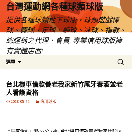
台灣運動網各種球類球版
提供各種球類地下球版，球類遊戲棒
球、籃球、足球、網球、冰球、指數、
總經銷之代理、會員, 專業信用球版擁
有實體店面!
跳
搜
選單
至
尋
內
關
容
鍵
台北機車借款養老我家新竹尾牙春酒並老
區
字:
人看護資格
2018-05-22
信用球版
上午有活動11點 52分 29秒
台北機車借款
養老我家比較遠