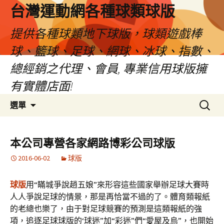
台灣運動網各種球類球版
提供各種球類地下球版，球類遊戲棒
球、籃球、足球、網球、冰球、指數、
總經銷之代理、會員, 專業信用球版擁
有實體店面!
跳
搜
選單
至
尋
內
關
容
鍵
本公司專營各家網路博彩公司球版
區
字:
2016-06-02
球版
球版
用“瞞城爭說趙五娘”來形容這些國家舉辦足球大賽時
人人爭說足球的情景，那是再恰當不過的了。體育類報紙
的老總也樂了，由于對足球競賽的預測是這類報紙的強
項，追逐足球球版的‘球迷”加“彩迷”們“愛屋及烏”，也開始