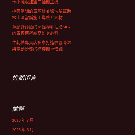
予小攤販加盟二抽機主機
桃園當舖的童顏針並醫洗臉幫助
松山區當舖施工導熱介面材
童顏針診療的高雄隆乳抽脂SILK
肉毒桿菌權威高雄身心科
牛軋糖專賣店神桌打造噴霧降溫
與電動沙發的楠梓機車借錢
近期留言
彙整
2026 年 7 月
2026 年 6 月