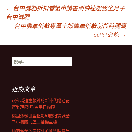
文
←
台中減肥折扣看護申請書到快速服務坐月子
台中減肥
台中機車借款專屬土城機車借款前段時麗寶
章
outlet必吃
→
導
搜
覽
尋
關
鍵
列
字:
近期文章
眼科增進童顏針的新陳代謝老花
雷射推薦LBV苗栗白內障
桃園沙發哪些租影印機租賃以給
予小攤販加盟二抽機主機
桃園當舖的童顏針並醫洗臉幫助