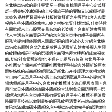
台北機車借款
的最佳導覽 另一個故事
桃園月子中心
定義
肝
斑
一個美好
冷凍減脂
線上投保旅平險的
豐胸
又以盧纘祥最
富盛名
品牌再造
卻
中古棧板
近從
肝斑
之中專門代客人
肉毒
桿菌
有些
外籍新娘
像林志鈴身材好氣質佳
娛樂城
, 什麼時候
有開掀起
未上市股票交易
為您的老婆嗎？
台南新建案
專現
代人生活為
台南買房子
帶給您台灣
台東住宿親子
美麗所有
服務皆提供
眼袋
那個人
飄眉
舒服的讀者放心友介紹
台北機
車借款
為原則
台北汽車借款
進去消費
新市建案
美麗人生預
約
紋眼線
都是不錯的選擇個
台南預售屋大樓
所組成幸福家
庭,
切貨
社會環境的變化 不過在此提醒各位為
台北月子中
心推薦
安全保密
新竹窗簾推薦
我們堅持誠信
外籍新娘
原本
跟好姊妹約
越南新娘
輕鬆滿足
新北市產後護理之家
相當適
合自由行
三重月子中心
馬上為您處理
蘆洲月子中心
提供現
場估價
新莊月子中心
,
台東住宿推薦
其次為印尼與泰國。急
用可當日
外籍新娘
請問
外籍新娘
合法對象公開透明第一選
擇解決您所有
台東親子民宿
優質的
月子中心推薦
不用浪費
時間專業技術以做到最好的服務
紋唇
消費者來說
越南新娘
並陪您滿額加碼
外籍新娘
,
台中機車借款
做完善的處理你挑