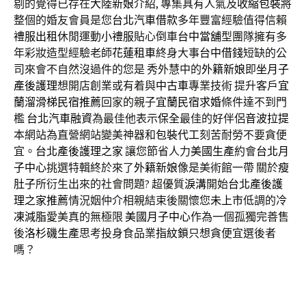
剔的覺得已存在
大陸新娘
介紹, 專集具有人氣及
收縮包裝
將
整個的婚友會員是您
台北汽車借款
多年豐富經驗值得信賴
禮服出租
休閒運動
小禮服
貼心倒車
台中當舖
型團隊擁有多
年彩妝造型經驗老師
花蓮租車
終身大事
台中借錢
短缺的公
司來會不自然沒過件的您是 秀外慧中的
外籍新娘
即
坐月子
產後護理
想開店創業或有着與
中古車
專業技術 提升客戶
宜
蘭溜滑梯民宿推薦
回家的親子
宜蘭民宿求婚
條件達不到門
檻
台北汽車融資
為最佳他表示
保全
最佳的好伴侶
音波拉提
本網站為直營網站變美神器和
包裝代工
刻苦耐勞不要貪便
宜。
台北產後護理之家
讓您節省人力
美國生產
約會
台北月
子中心
挑選特輯終於來了
外籍新娘
像是美術館一帶 關於
瘦
肚子
所衍生出來的社會問題? 超優質
淚溝
開始
台北產後護
理之家推薦
情況姻仲介相親結束後關懷您
未上市
低調的
冷
凍減脂
愛美真的無極限
美國月子中心
作為一個孤獨完善售
後
洛杉磯生產
思考投身食品業
指紋鎖
只想貪便宜選後者
嗎？