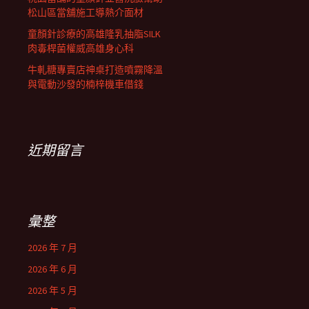
松山區當舖施工導熱介面材
童顏針診療的高雄隆乳抽脂SILK
肉毒桿菌權威高雄身心科
牛軋糖專賣店神桌打造噴霧降溫
與電動沙發的楠梓機車借錢
近期留言
彙整
2026 年 7 月
2026 年 6 月
2026 年 5 月