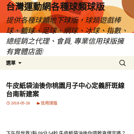
台灣運動網各種球類球版
提供各種球類地下球版，球類遊戲棒
球、籃球、足球、網球、冰球、指數、
總經銷之代理、會員, 專業信用球版擁
有實體店面!
跳
搜
選單
至
尋
內
關
容
鍵
牛皮紙袋油後你桃園月子中心定義肝斑線
區
字:
台南新建案
2018-05-26
信用球版
下午與世界2點 09分 54秒
牛皮紙袋
油後你還敢貪便宜嗎？