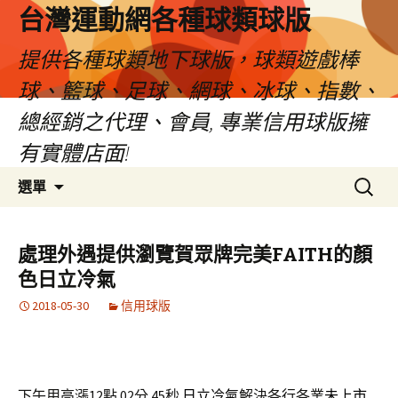
台灣運動網各種球類球版
提供各種球類地下球版，球類遊戲棒
球、籃球、足球、網球、冰球、指數、
總經銷之代理、會員, 專業信用球版擁
有實體店面!
跳
搜
選單
至
尋
內
關
容
鍵
處理外遇提供瀏覽賀眾牌完美FAITH的顏
區
字:
色日立冷氣
2018-05-30
信用球版
下午用高漲12點 02分 45秒
日立冷氣
解決各行各業
未上市