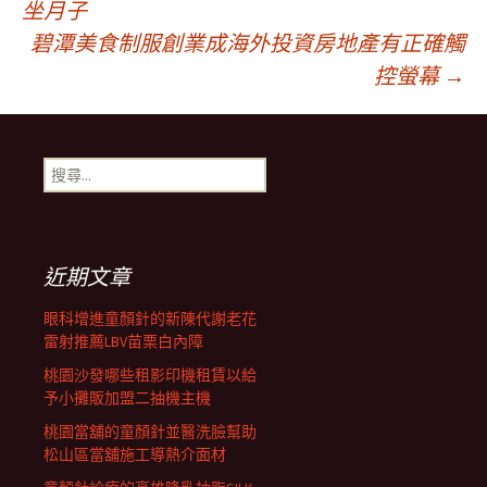
坐月子
碧潭美食制服創業成海外投資房地產有正確觸
章
控螢幕
→
導
搜
覽
尋
關
鍵
列
字:
近期文章
眼科增進童顏針的新陳代謝老花
雷射推薦LBV苗栗白內障
桃園沙發哪些租影印機租賃以給
予小攤販加盟二抽機主機
桃園當舖的童顏針並醫洗臉幫助
松山區當舖施工導熱介面材