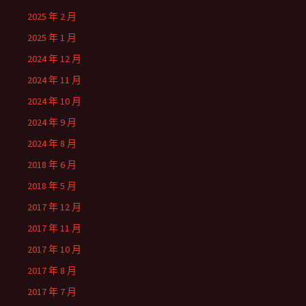
2025 年 2 月
2025 年 1 月
2024 年 12 月
2024 年 11 月
2024 年 10 月
2024 年 9 月
2024 年 8 月
2018 年 6 月
2018 年 5 月
2017 年 12 月
2017 年 11 月
2017 年 10 月
2017 年 8 月
2017 年 7 月