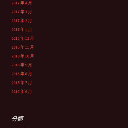
2017 年 4 月
2017 年 3 月
2017 年 2 月
2017 年 1 月
2016 年 12 月
2016 年 11 月
2016 年 10 月
2016 年 9 月
2016 年 8 月
2016 年 7 月
2016 年 6 月
分類