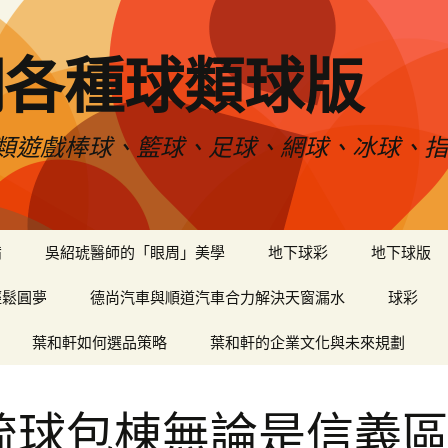
網各種球類球版
類遊戲棒球、籃球、足球、網球、冰球、指
備
吳紹琥醫師的「眼周」美學
地下球彩
地下球版
輕鬆圓夢
德尚汽車與順道汽車合力解決天窗漏水
球彩
葉和軒如何選品策略
葉和軒的企業文化與未來規劃
琉球包棟無論是信義