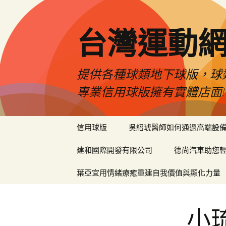
台灣運動
提供各種球類地下球版，球
專業信用球版擁有實體店面!
跳
信用球版
吳紹琥醫師如何通過高端設
至
內
建和國際開發有限公司
德尚汽車助您
容
區
葉亞宜用情緒療癒重建自我價值與顯化力量
小