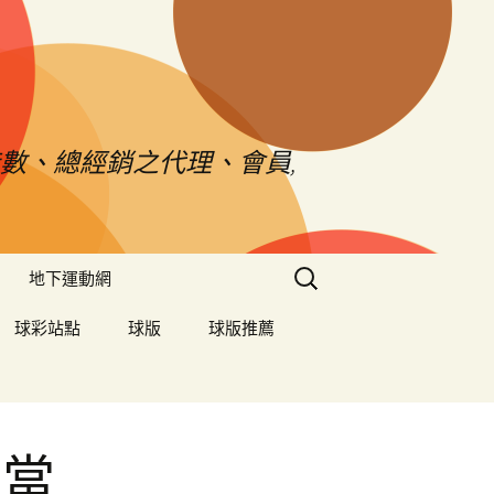
數、總經銷之代理、會員,
搜
地下運動網
尋
關
球彩站點
球版
球版推薦
鍵
字:
區當