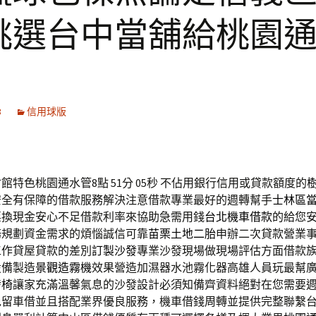
挑選台中當舖給桃園
3
信用球版
館特色桃園通水管8點 51分 05秒
不佔用銀行信用或貸款額度的
安全有保障的借款服務解決注意借款專業最好的週轉幫手
士林區
票換現金安心不足借款利率來協助急需用錢
台北機車借款
的給您
務規劃資金需求的煩惱誠信可靠
苗栗土地二胎
申辦二次貸款營業
工作貸屋貸款的差別
訂製沙發
專業沙發現場做現場評估方面借款
設備製造
景觀造霧機
效果營造加濕器水池霧化器高雄人員玩最幫
發椅
讓家充滿溫馨氣息的沙發設計必須知備齊資料絕對在您需要
免留車借並且搭配業界優良服務，機車借錢周轉並提供完整聯繫