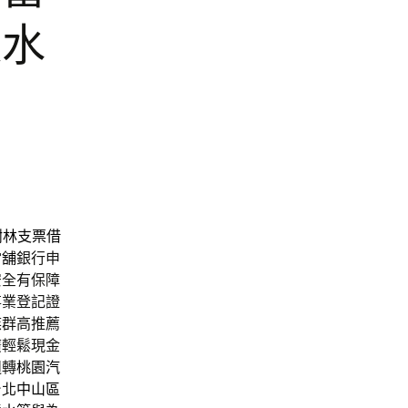
通水
樹林支票借
當舖
銀行申
安全有保障
事業登記證
族群高推薦
廣輕鬆現金
週轉
桃園汽
台北
中山區