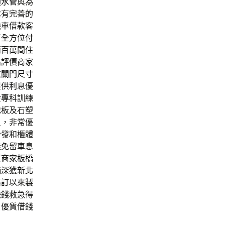
通水管
與為
業有完善的
機車借款客
可全方位付
兩百萬間住
高評價商家
玄關門尺寸
提供利息優
金專科訓練
地板及石塑
員，非常優
沙發和櫃體
佳免留車息
質商家
板橋
舖
深獲新北
路訂以來製
缺錢救急得
，優質借錢