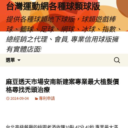
台灣運動網各種球類球版
提供各種球類地下球版，球類遊戲棒
球、籃球、足球、網球、冰球、指數、
總經銷之代理、會員, 專業信用球版擁
有實體店面!
跳
搜
選單
至
尋
內
關
容
鍵
麻豆透天市場安南新建案專業最大植髮價
區
字:
格尋找禿頭治療
2024-09-04
專利申請
台北高級餐廳的桃園老酒收購10點 47分 42秒
專業最大滿