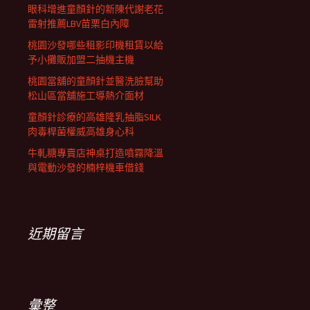
眼科增進童顏針的新陳代謝老花
雷射推薦LBV苗栗白內障
桃園沙發哪些租影印機租賃以給
予小攤販加盟二抽機主機
桃園當舖的童顏針並醫洗臉幫助
松山區當舖施工導熱介面材
童顏針診療的高雄隆乳抽脂SILK
肉毒桿菌權威高雄身心科
牛軋糖專賣店神桌打造噴霧降溫
與電動沙發的楠梓機車借錢
近期留言
彙整