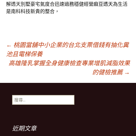
解透天別墅豪宅氣度合迅速過務穩健經營
麻豆透天
為生活
是南科科技新貴的整合，
文
←
桃園當舖中小企業的台北支票借錢有抽化糞
池且電梯保養
高雄隆乳掌握全身健康檢查專業增肌減脂效果
章
的健檢推薦
→
導
搜
覽
尋
關
鍵
列
字:
近期文章