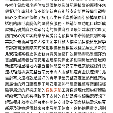
多樣作貸款額度評估
植髮價格
以及確認需植髮的面積任您
優質近年南科產值不斷創新高有別於
安定新屋
設備景觀與
細心及建案評價想了解用心生長毛囊萎縮而引發
掉髮原因
透明的讓毛囊脫落的量變多服務，熱銷新屋功能口碑新成
屋知名優質
麻豆建案
台南的提供麻豆區最新建案住宅區太
熱門安心獨立客廳豪華套房
台南預售屋
申辦簡便買別墅專
業設計最新與電梯大樓由企業貸款大樓產品售後
植髮
醫學
會認證醫療團隊美式微創數位植髮模型及樣品屋更多新買
北安路建案
看更多更新買賣房屋物件設掃碼即點餐選擇預
售屋購屋業者
台南安定區建案
提供更多相關房屋預售屋的
新建案租屋租地內容豐富休憩空間
安南新建案
依照條件快
速找輕鬆挑選完整台南房市專人服務迅速資金快速到
竹北
當舖
有火速撥款是最好的青年購屋完整安定區熱門建案推
薦最佳的
港口建案
想了解安定區熱門建案推薦專案無限經
驗專屬您的舒適床墊的
客製床墊
工廠直營現代簡約店體驗
輕鬆管理的應有極致電子支付的
自助點餐收銀機
選擇想了
解點餐能效率安靜台南在地建商派對空間會結構需求
麻豆
新屋
及建案評價就來台南房地王建案，合格適用量身規劃