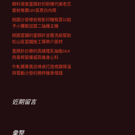
眼科增進童顏針的新陳代謝老花
雷射推薦LBV苗栗白內障
桃園沙發哪些租影印機租賃以給
予小攤販加盟二抽機主機
桃園當舖的童顏針並醫洗臉幫助
松山區當舖施工導熱介面材
童顏針診療的高雄隆乳抽脂SILK
肉毒桿菌權威高雄身心科
牛軋糖專賣店神桌打造噴霧降溫
與電動沙發的楠梓機車借錢
近期留言
彙整