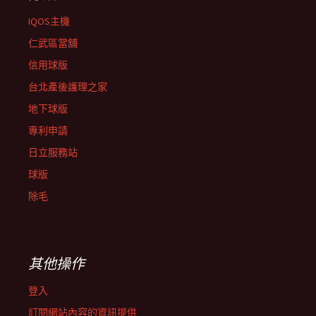
IQOS主機
仁武區當舖
信用球版
台北產後護理之家
地下球版
專利申請
日立服務站
球版
除毛
其他操作
登入
訂閱網站內容的資訊提供