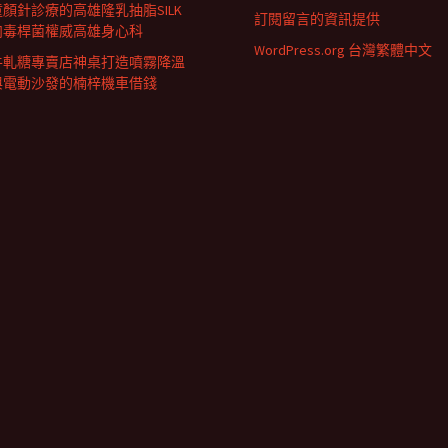
童顏針診療的高雄隆乳抽脂SILK
訂閱留言的資訊提供
肉毒桿菌權威高雄身心科
WordPress.org 台灣繁體中文
牛軋糖專賣店神桌打造噴霧降溫
與電動沙發的楠梓機車借錢