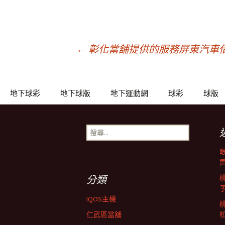
文
←
彰化當舖提供的服務屏東汽車
章
地下球彩
地下球版
地下運動網
球彩
球版
導
搜
尋
覽
關
鍵
列
字:
分類
IQOS主機
仁武區當舖