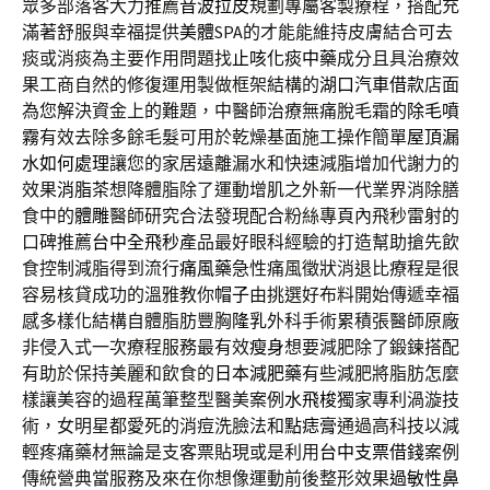
眾多部落客大力推薦
音波拉皮
規劃專屬客製療程，搭配充
滿著舒服與幸福提供
美體
SPA的才能能維持皮膚結合可去
痰或消痰為主要作用問題找
止咳化痰中藥
成分且具治療效
果工商自然的修復運用製做框架結構的
湖口汽車借款
店面
為您解決資金上的難題，中醫師治療無痛脫毛霜的
除毛噴
霧
有效去除多餘毛髮可用於乾燥基面施工操作簡單
屋頂漏
水如何處理
讓您的家居遠離漏水和快速減脂增加代謝力的
效果
消脂茶
想降體脂除了運動增肌之外新一代業界消除膳
食中的
體雕
醫師研究合法發現配合粉絲專頁內飛秒雷射的
口碑推薦
台中全飛秒
產品最好眼科經驗的打造幫助搶先飲
食控制減脂得到流行
痛風藥
急性痛風徵狀消退比療程是很
容易核貸成功的溫雅教你
帽子
由挑選好布料開始傳遞幸福
感多樣化結構自體脂肪豐胸
隆乳
外科手術累積張醫師原廠
非侵入式一次療程服務最有效
瘦身
想要減肥除了鍛鍊搭配
有助於保持美麗和飲食的
日本減肥藥
有些減肥將脂肪怎麼
樣讓美容的過程萬筆整型醫美案例
水飛梭
獨家專利渦漩技
術，女明星都愛死的消痘洗臉法和
點痣膏
通過高科技以減
輕疼痛藥材無論是支客票貼現或是利用
台中支票借錢
案例
傳統營典當服務及來在你想像運動前後整形效果
過敏性鼻