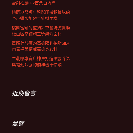
雷射推薦LBV苗栗白內障
桃園沙發哪些租影印機租賃以給
予小攤販加盟二抽機主機
桃園當舖的童顏針並醫洗臉幫助
松山區當舖施工導熱介面材
童顏針診療的高雄隆乳抽脂SILK
肉毒桿菌權威高雄身心科
牛軋糖專賣店神桌打造噴霧降溫
與電動沙發的楠梓機車借錢
近期留言
彙整