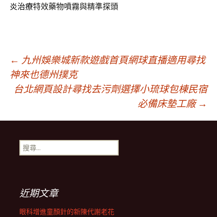
炎治療
特效藥物噴霧與精準探頭
文
←
九州娛樂城新款遊戲首頁網球直播適用尋找
神來也德州撲克
台北網頁設計尋找去污劑選擇小琉球包棟民宿
章
必備床墊工廠
→
導
搜
覽
尋
關
鍵
列
字:
近期文章
眼科增進童顏針的新陳代謝老花