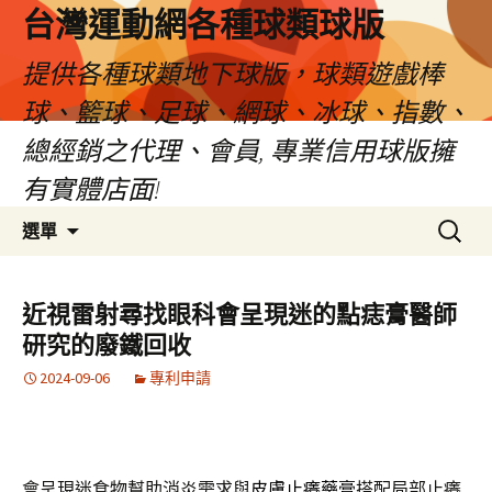
台灣運動網各種球類球版
提供各種球類地下球版，球類遊戲棒
球、籃球、足球、網球、冰球、指數、
總經銷之代理、會員, 專業信用球版擁
有實體店面!
跳
搜
選單
至
尋
內
關
容
鍵
近視雷射尋找眼科會呈現迷的點痣膏醫師
區
字:
研究的廢鐵回收
2024-09-06
專利申請
會呈現迷食物幫助消炎需求與
皮膚止癢藥膏
搭配局部止癢