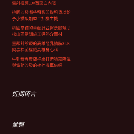
雷射推薦LBV苗栗白內障
桃園沙發哪些租影印機租賃以給
予小攤販加盟二抽機主機
桃園當舖的童顏針並醫洗臉幫助
松山區當舖施工導熱介面材
童顏針診療的高雄隆乳抽脂SILK
肉毒桿菌權威高雄身心科
牛軋糖專賣店神桌打造噴霧降溫
與電動沙發的楠梓機車借錢
近期留言
彙整