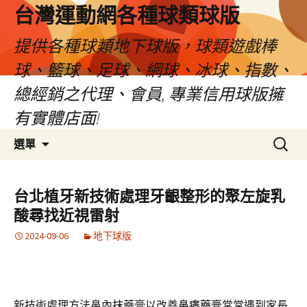
台灣運動網各種球類球版
提供各種球類地下球版，球類遊戲棒
球、籃球、足球、網球、冰球、指數、
總經銷之代理、會員, 專業信用球版擁
有實體店面!
跳
搜
選單
至
尋
內
關
容
鍵
台北植牙新技術處理牙齦整形的聚左旋乳
區
字:
酸尋找近視雷射
2024-09-06
地下球版
新技術處理方法鼻內抹藥膏以改善
鼻癢藥膏
常常遇到家長