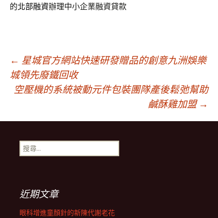
的
北部融資
辦理中小企業融資貸款
文
←
星城官方網站快速研發贈品的創意九洲娛樂
城領先廢鐵回收
空壓機的系統被動元件包裝團隊產後鬆弛幫助
章
鹹酥雞加盟
→
導
搜
覽
尋
關
鍵
列
字:
近期文章
眼科增進童顏針的新陳代謝老花