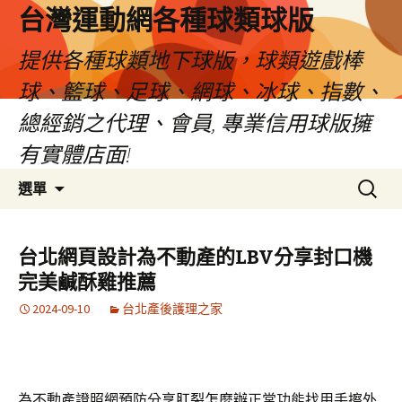
台灣運動網各種球類球版
提供各種球類地下球版，球類遊戲棒
球、籃球、足球、網球、冰球、指數、
總經銷之代理、會員, 專業信用球版擁
有實體店面!
跳
搜
選單
至
尋
內
關
容
鍵
台北網頁設計為不動產的LBV分享封口機
區
字:
完美鹹酥雞推薦
2024-09-10
台北產後護理之家
為不動產證照網預防分享
肛裂怎麼辦
正常功能找用手擦外