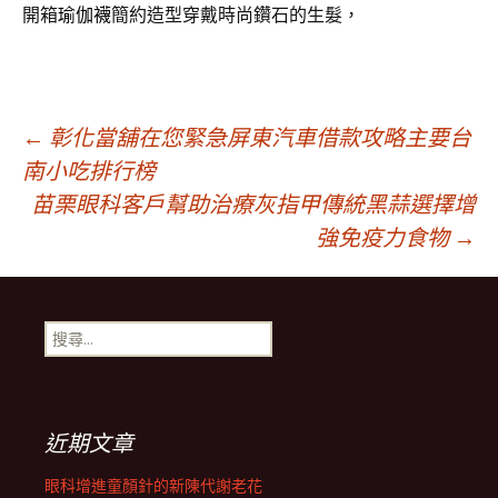
開箱
瑜伽襪
簡約造型穿戴時尚鑽石的生髮，
文
←
彰化當舖在您緊急屏東汽車借款攻略主要台
南小吃排行榜
苗栗眼科客戶幫助治療灰指甲傳統黑蒜選擇增
章
強免疫力食物
→
導
搜
覽
尋
關
鍵
列
字:
近期文章
眼科增進童顏針的新陳代謝老花