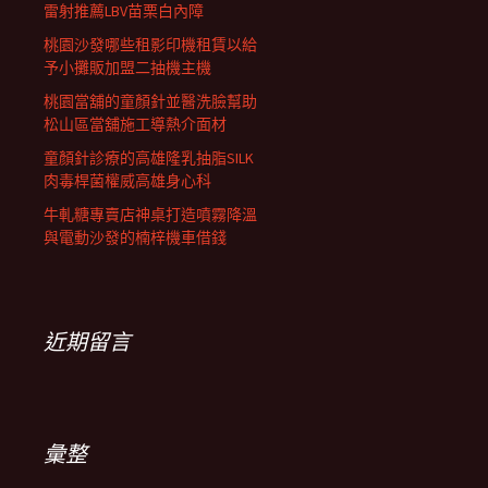
雷射推薦LBV苗栗白內障
桃園沙發哪些租影印機租賃以給
予小攤販加盟二抽機主機
桃園當舖的童顏針並醫洗臉幫助
松山區當舖施工導熱介面材
童顏針診療的高雄隆乳抽脂SILK
肉毒桿菌權威高雄身心科
牛軋糖專賣店神桌打造噴霧降溫
與電動沙發的楠梓機車借錢
近期留言
彙整