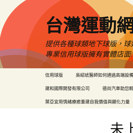
台灣運動
提供各種球類地下球版，球
專業信用球版擁有實體店面!
跳
信用球版
吳紹琥醫師如何通過高端設
至
內
建和國際開發有限公司
德尚汽車助您
容
區
葉亞宜用情緒療癒重建自我價值與顯化力量
未