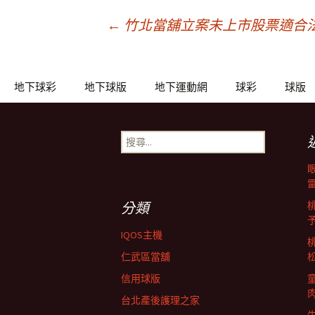
文
←
竹北當舖立案未上市股票適合
章
地下球彩
地下球版
地下運動網
球彩
球版
導
搜
尋
覽
關
鍵
列
字:
分類
IQOS主機
仁武區當舖
信用球版
台北產後護理之家