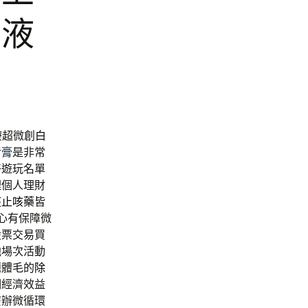
華液
療超微創
白
污膏
是非常
好遊玩名單
理個人理財
痰止咳藥
皆
心有保障微
股票交易買
他場次活動
題體毛的
除
期經濟效益
麼辦微循環