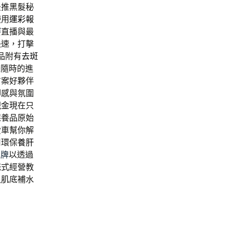
最推黑髮秘
使用
運彩報
賽
直播與最
快速，打擊
品附有
去斑
禮隨時的進
方案好夥伴
腳感與氛圍
現金
現在只
保養品原始
愛車幫你解
用環保
養肝
克牌
以透過
統式經營教
入肌底補水