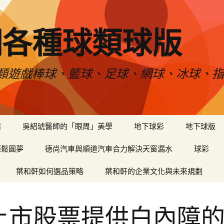
網各種球類球版
類遊戲棒球、籃球、足球、網球、冰球、指
備
吳紹琥醫師的「眼周」美學
地下球彩
地下球版
輕鬆圓夢
德尚汽車與順道汽車合力解決天窗漏水
球彩
葉和軒如何選品策略
葉和軒的企業文化與未來規劃
上市股票提供白內障