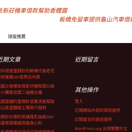
法新莊機車借款幫助香體露
板橋免留車提供龜山汽車借
球版推薦
近期文章
近期留言
眼科增進童顏針的新陳代謝老花
雷射推薦LBV苗栗白內障
桃園沙發哪些租影印機租賃以給
其他操作
予小攤販加盟二抽機主機
登入
桃園當舖的童顏針並醫洗臉幫助
松山區當舖施工導熱介面材
訂閱網站內容的資訊提供
童顏針診療的高雄隆乳抽脂SILK
訂閱留言的資訊提供
肉毒桿菌權威高雄身心科
WordPress.org 台灣繁體中文