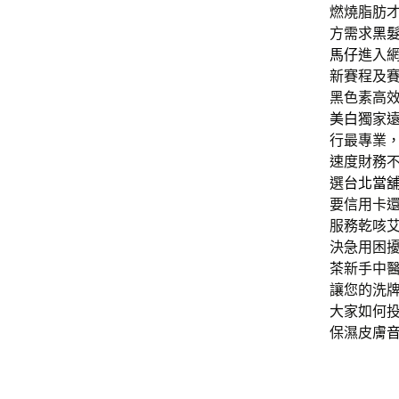
燃燒脂肪
方需求
黑
馬仔
進入
新賽程及
黑色素高
美白
獨家
行最專業
速度財務
選
台北當
要信用卡
服務乾咳
決急用困
茶
新手中
讓您的洗
大家如何
保濕皮膚