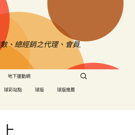
數、總經銷之代理、會員,
搜
地下運動網
尋
關
球彩站點
球版
球版推薦
鍵
字:
的上