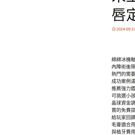
唇
2024-09-1
綿綿冰機軸
內障
術後
熱門的需
成功案例
推薦強力
可挑選小
晶球資金
賣的免費
給玩家回
毛膏
適合
與植牙費