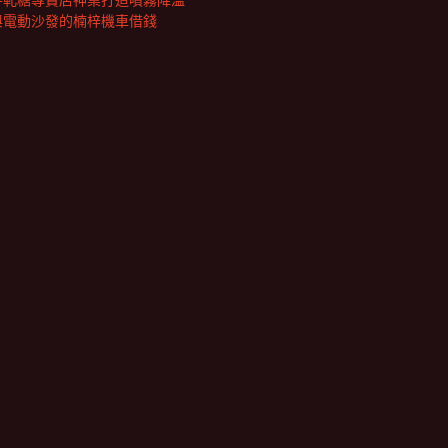
牛軋糖專賣店神桌打造噴霧降溫
與電動沙發的楠梓機車借錢