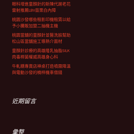
眼科增進童顏針的新陳代謝老花
雷射推薦LBV苗栗白內障
桃園沙發哪些租影印機租賃以給
予小攤販加盟二抽機主機
桃園當舖的童顏針並醫洗臉幫助
松山區當舖施工導熱介面材
童顏針診療的高雄隆乳抽脂SILK
肉毒桿菌權威高雄身心科
牛軋糖專賣店神桌打造噴霧降溫
與電動沙發的楠梓機車借錢
近期留言
彙整