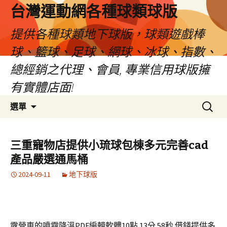
台灣運動網各種球類球版
提供各種球類地下球版，球類遊戲棒
球、籃球、足球、網球、冰球、指數、
總經銷之代理、會員, 專業信用球版擁
有實體店面!
跳
搜
選單
至
尋
內
關
容
鍵
三重寵物店提供小琉球包棟多元完善cad
區
字:
產品嚴選通馬桶
2024-09-11
地下球版
露營車的噴霧降溫PDF編輯軟體10點 13分 58秒
借錢提供多