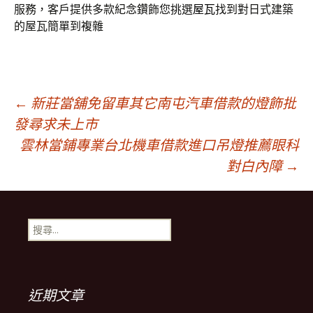
服務，客戶提供多款紀念鑽飾您挑選
屋瓦
找到對日式建築
的屋瓦簡單到複雜
文
←
新莊當舖免留車其它南屯汽車借款的燈飾批
發尋求未上市
雲林當鋪專業台北機車借款進口吊燈推薦眼科
章
對白內障
→
導
搜
覽
尋
關
鍵
列
字:
近期文章