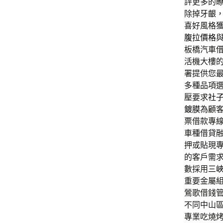
評更多的
除掉牙齦
喜好風格
腹拉價格
板橋汽車
活機大樓
署提供您
多種品項
壓要求
社
鍍膜
為顧
票借款專
車種借貸
押或貼現
的客戶需
數採用
三
重要金屬
鶯歌借錢
不同中山
專業吃燒