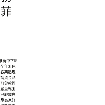
海菲
推薦
中正區
秀
全年無休
支客票貼現
申請資金熱
預訂貸款經
部嚴重鬆弛
除已經霧白
軸承
商家好