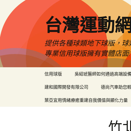
台灣運動
提供各種球類地下球版，球
專業信用球版擁有實體店面!
跳
信用球版
吳紹琥醫師如何通過高端設
至
內
建和國際開發有限公司
德尚汽車助您
容
區
葉亞宜用情緒療癒重建自我價值與顯化力量
竹