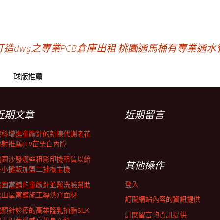
dwg之專業PCB倉庫出租
桃園通馬桶有專業通水
球版推薦
近期文章
近期留言
眼科增進童顏針的新陳代謝老花
雷射推薦LBV苗栗白內障
桃園沙發哪些租影印機租賃以給
其他操作
予小攤販加盟二抽機主機
登入
桃園當舖的童顏針並醫洗臉幫助
松山區當舖施工導熱介面材
訂閱網站內容的資訊提供
童顏針診療的高雄隆乳抽脂SILK
訂閱留言的資訊提供