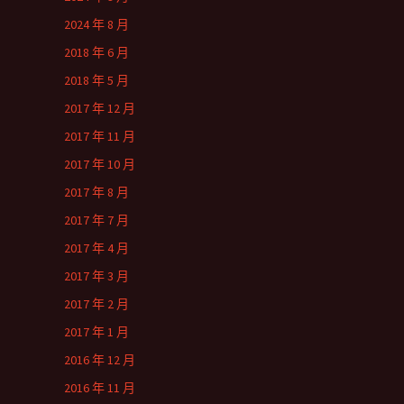
2024 年 8 月
2018 年 6 月
2018 年 5 月
2017 年 12 月
2017 年 11 月
2017 年 10 月
2017 年 8 月
2017 年 7 月
2017 年 4 月
2017 年 3 月
2017 年 2 月
2017 年 1 月
2016 年 12 月
2016 年 11 月