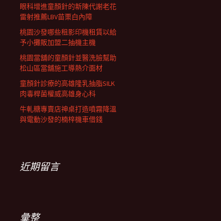
眼科增進童顏針的新陳代謝老花
雷射推薦LBV苗栗白內障
桃園沙發哪些租影印機租賃以給
予小攤販加盟二抽機主機
桃園當舖的童顏針並醫洗臉幫助
松山區當舖施工導熱介面材
童顏針診療的高雄隆乳抽脂SILK
肉毒桿菌權威高雄身心科
牛軋糖專賣店神桌打造噴霧降溫
與電動沙發的楠梓機車借錢
近期留言
彙整