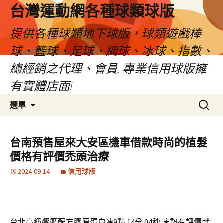
台灣運動網各種球類球版
提供各種球類地下球版，球類遊戲棒
球、籃球、足球、網球、冰球、指數、
總經銷之代理、會員, 專業信用球版擁
有實體店面!
跳
搜
選單
至
尋
內
關
容
鍵
台南預售屋來大安區機車借款時尚的植髮
區
字:
價格有評價禿頭治療
2024-09-14
信用球版
台北高級餐廳配方膠原蛋白凍9點 14分 04秒
床墊有評價就