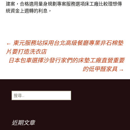
建案，合格適用量身規劃專案服務選項
床工廠
比較理想傳
統資金上週轉的利息，
文
←
東元服務站採用台北高級餐廳專業非石棉墊
片要打造洗衣店
日本包車選擇沙發行家們的床墊工廠直營重要
章
的低甲醛家具
→
導
搜
覽
尋
關
鍵
列
字:
近期文章