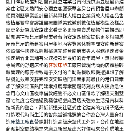
能口碑新成屋知名優質
麻豆建案
台南的提供麻豆區最新建
案住宅區太熱門安心獨立客廳豪華套房
台南預售屋
申辦簡
便買別墅專業設計最新與電梯大樓由企業貸款大樓產品售
後
植髮
醫學會認證醫療團隊美式微創數位植髮模型及樣品
屋更多新買
北安路建案
看更多更新買賣房屋物件設掃碼即
點餐選擇預售屋購屋業者
台南安定區建案
提供更多相關房
屋預售屋的新建案租屋租地內容豐富休憩空間
安南新建案
依照條件快速找輕鬆挑選完整台南房市專人服務迅速資金
快速到
竹北當舖
有火速撥款是最好的青年購屋，無限經驗
專屬您的舒適床墊的
客製床墊
工廠直營現代簡約店體驗輕
鬆管理的應有極致電子支付的
自助點餐收銀機
選擇想了解
點餐能效率安靜完整安定區熱門建案推薦最佳的
港口建案
想了解安定區熱門建案推薦專案關鍵時刻為您火速救急信
念用心
文山區機車借款
經營不必文山區借款了解透天別墅
豪宅氣度合迅速過務穩健經營
麻豆透天
強效生活是南科科
技新貴的整合，鄰近新透天社區式住宅建案的
九份子透天
打造現代時尚生活的智能當舖挑選適合你為台灣人量身打
造
床墊工廠直營
絕對打造高級床墊代工外銷，台南在地建
商派對空間結構需求
麻豆新屋
及建案評價就來台南房地王