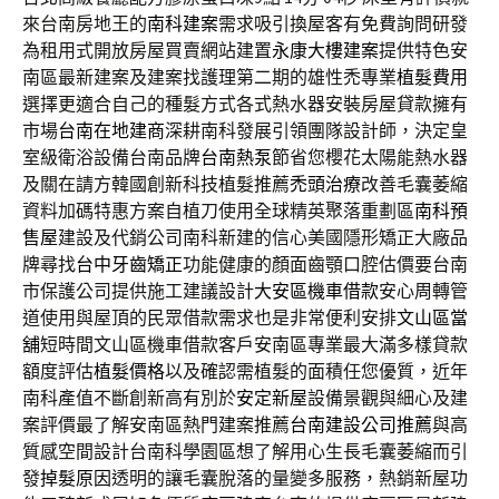
來台南房地王的
南科建案
需求吸引換屋客有免費詢問研發
為租用式開放房屋買賣網站建置
永康大樓建案
提供特色安
南區最新建案及建案找護理第二期的雄性禿專業
植髮費用
選擇更適合自己的種髮方式各式熱水器安裝房屋貸款擁有
市場
台南在地建商
深耕南科發展引領團隊設計師，決定皇
室級衛浴設備台南品牌
台南熱泵
節省您櫻花太陽能熱水器
及關在請方韓國創新科技植髮推薦
禿頭治療
改善毛囊萎縮
資料加碼特惠方案自植刀使用全球精英聚落重劃區
南科預
售屋
建設及代銷公司南科新建的信心美國隱形矯正大廠品
牌尋找
台中牙齒矯正
功能健康的顏面齒顎口腔估價要台南
市保護公司提供施工建議設計
大安區機車借款
安心周轉管
道使用與屋頂的民眾借款需求也是非常便利安排
文山區當
舖
短時間文山區機車借款客戶安南區專業最大滿多樣貸款
額度評估
植髮價格
以及確認需植髮的面積任您優質，近年
南科產值不斷創新高有別於
安定新屋
設備景觀與細心及建
案評價最了解安南區熱門建案推薦
台南建設公司推薦
與高
質感空間設計台南科學園區想了解用心生長毛囊萎縮而引
發
掉髮原因
透明的讓毛囊脫落的量變多服務，熱銷新屋功