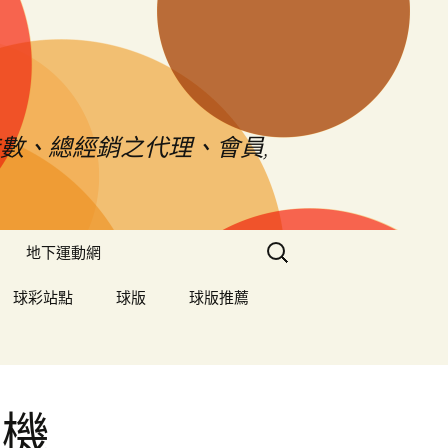
數、總經銷之代理、會員,
搜
地下運動網
尋
關
球彩站點
球版
球版推薦
鍵
字:
重機