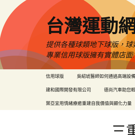
台灣運動
提供各種球類地下球版，球
專業信用球版擁有實體店面!
跳
信用球版
吳紹琥醫師如何通過高端設
至
內
建和國際開發有限公司
德尚汽車助您
容
區
葉亞宜用情緒療癒重建自我價值與顯化力量
三