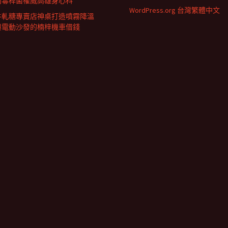
肉毒桿菌權威高雄身心科
WordPress.org 台灣繁體中文
牛軋糖專賣店神桌打造噴霧降溫
與電動沙發的楠梓機車借錢