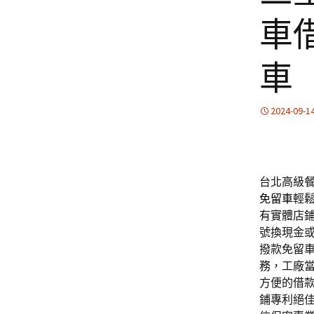
車
車
2024-09-1
台北高級餐
免留車
輕
有實體店
號換現金
撥款免留
務，工廠
方便的借
鋪專利絕