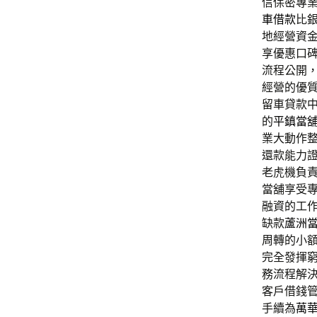
信保密專
車借款
比
地經營資
享優惠口
流程公開
經營的優
留車貸款
的
平鎮當
業大動作
還款能力
老虎機負
當舖享受
融資的工
缺款
蘆洲
周轉的小
完全發揮
務流程解
客戶借錢
手續為
萬