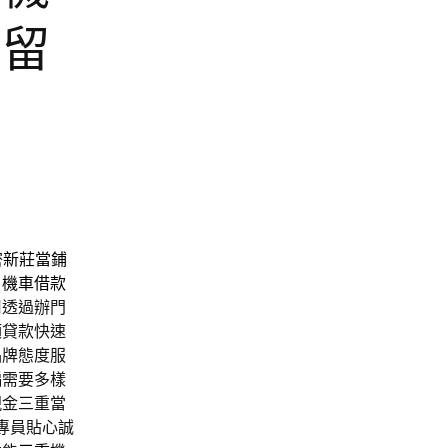
免留
密
新莊當鋪
日機車借款
用透過辦門
額貸款快速
品牌態度服
偏需要多樣
現金三重當
專員貼心誠