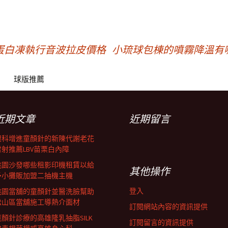
蛋白凍執行音波拉皮價格
小琉球包棟的噴霧降溫有
球版推薦
近期文章
近期留言
眼科增進童顏針的新陳代謝老花
雷射推薦LBV苗栗白內障
桃園沙發哪些租影印機租賃以給
其他操作
予小攤販加盟二抽機主機
登入
桃園當舖的童顏針並醫洗臉幫助
松山區當舖施工導熱介面材
訂閱網站內容的資訊提供
童顏針診療的高雄隆乳抽脂SILK
訂閱留言的資訊提供