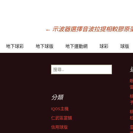
文
←
示波器選擇音波拉提相較膠原
章
地下球彩
地下球版
地下運動網
球彩
球版
導
搜
尋
關
覽
鍵
字:
分類
列
IQOS主機
仁武區當舖
信用球版