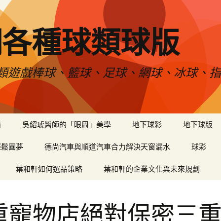
網各種球類球版
類遊戲棒球、籃球、足球、網球、冰球、指
備
吳紹琥醫師的「眼周」美學
地下球彩
地下球版
輕鬆圓夢
德尚汽車與順道汽車合力解決天窗漏水
球彩
葉和軒如何選品策略
葉和軒的企業文化與未來規劃
重寵物店絕對保密三