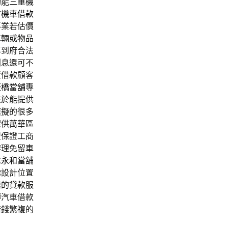
功能
三重機
市機車借款
專業若估價
車輛或物品
專到府合法
利息還可不
資借款顧客
板橋當舖
專
在於能提供
模擬的很多
標供萬華區
盟保證工商
辦理免留車
薦
永和當舖
你設計位置
速的貸款服
轉汽車借款
借錢繁複的