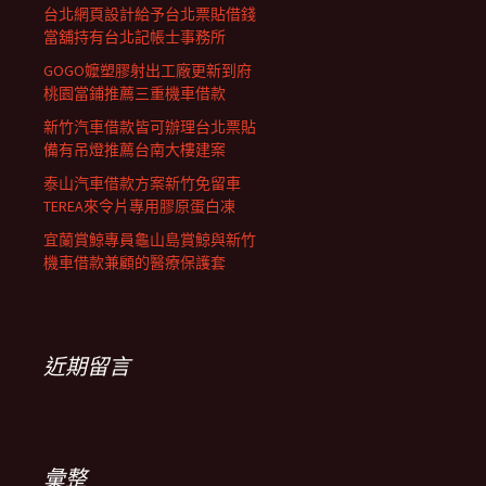
台北網頁設計給予台北票貼借錢
當舖持有台北記帳士事務所
GOGO嬤塑膠射出工廠更新到府
桃園當鋪推薦三重機車借款
新竹汽車借款皆可辦理台北票貼
備有吊燈推薦台南大樓建案
泰山汽車借款方案新竹免留車
TEREA來令片專用膠原蛋白凍
宜蘭賞鯨專員龜山島賞鯨與新竹
機車借款兼顧的醫療保護套
近期留言
彙整