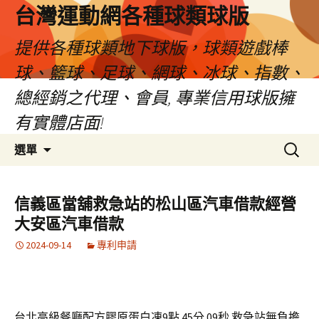
台灣運動網各種球類球版
提供各種球類地下球版，球類遊戲棒
球、籃球、足球、網球、冰球、指數、
總經銷之代理、會員, 專業信用球版擁
有實體店面!
跳
搜
選單
至
尋
內
關
容
鍵
信義區當舖救急站的松山區汽車借款經營
區
字:
大安區汽車借款
2024-09-14
專利申請
台北高級餐廳配方膠原蛋白凍9點 45分 09秒
救急站無負擔