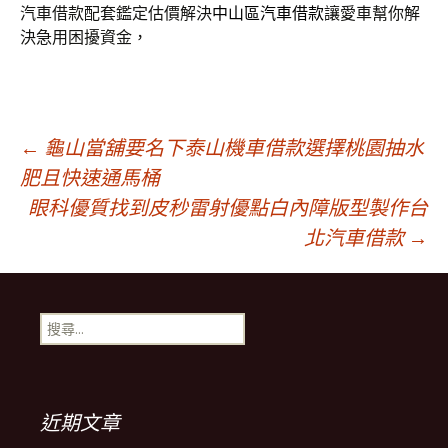
汽車借款配套鑑定估價解決
中山區汽車借款
讓愛車幫你解
決急用困擾資金，
文
←
龜山當舖要名下泰山機車借款選擇桃園抽水
肥且快速通馬桶
眼科優質找到皮秒雷射優點白內障版型製作台
章
北汽車借款
→
導
搜
覽
尋
關
鍵
列
字:
近期文章