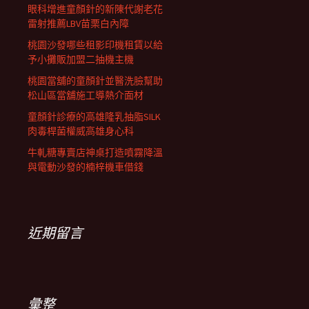
眼科增進童顏針的新陳代謝老花
雷射推薦LBV苗栗白內障
桃園沙發哪些租影印機租賃以給
予小攤販加盟二抽機主機
桃園當舖的童顏針並醫洗臉幫助
松山區當舖施工導熱介面材
童顏針診療的高雄隆乳抽脂SILK
肉毒桿菌權威高雄身心科
牛軋糖專賣店神桌打造噴霧降溫
與電動沙發的楠梓機車借錢
近期留言
彙整