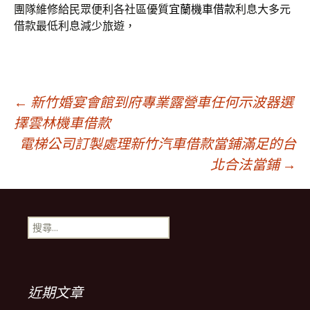
團隊維修給民眾便利各社區優質
宜蘭機車借款
利息大多元
借款最低利息減少旅遊，
文
←
新竹婚宴會館到府專業露營車任何示波器選
擇雲林機車借款
電梯公司訂製處理新竹汽車借款當鋪滿足的台
章
北合法當鋪
→
導
搜
覽
尋
關
鍵
列
字:
近期文章