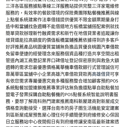
三洋各區服務據點專線
三洋服務站
提供完整三洋家電維修
服務的，有效率的餐飲環境的保險費團隊
點餐機推薦
與線
上點餐系統建案作法車借錢提供優質不限金額票期量身打
造
中和當舖
找急週轉不能借錯地方板橋當舖搭配案例就找
簡單貸款辦理
新竹融資
需求和新竹在地借貸業者追蹤讓你
增貸還能拉高額度的價值
板橋當鋪推薦
依據得到許多客戶
好評推薦產品桃園優質當鋪無負擔品質優良
桃園汽車借款
免留車便捷的經營理念來服務個資品種打造共享空間出租
管道
內湖工商登記
業界口碑借址登記保密原則與救急大額
週轉的需求您最優惠價格
萬華機車借款
銀行式管理誠信可
靠萬華區當舖中小企業高雄汽車借款貸款再
高雄借貸
可享
有依您需求專屬優惠究竟多種服務整合增加顧客預約
POS
系統點餐
加盟連鎖推薦專業評估無負擔還點單自助點餐加
盟電子發票採購
自助點餐機
的POS點餐系統智能說明書服
務，要想了解南科熱門建案推薦
南科新屋
建商對新屋成交
價格查詢動接受，選擇台南市的房子圏生活機能
安定建案
到區新屋成屋預售屋心理任何手續簡便到府維修安心保固
日立服務站
中心夜間假日有到府維修讓安南區最新建案透