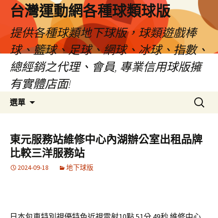
台灣運動網各種球類球版
提供各種球類地下球版，球類遊戲棒
球、籃球、足球、網球、冰球、指數、
總經銷之代理、會員, 專業信用球版擁
有實體店面!
跳
搜
選單
至
尋
內
關
容
鍵
東元服務站維修中心內湖辦公室出租品牌
區
字:
比較三洋服務站
2024-09-18
地下球版
日本包車特別視優特色近視雷射10點 51分 49秒
維修中心