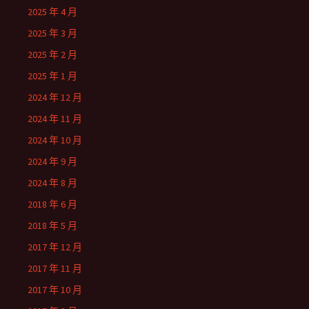
2025 年 4 月
2025 年 3 月
2025 年 2 月
2025 年 1 月
2024 年 12 月
2024 年 11 月
2024 年 10 月
2024 年 9 月
2024 年 8 月
2018 年 6 月
2018 年 5 月
2017 年 12 月
2017 年 11 月
2017 年 10 月