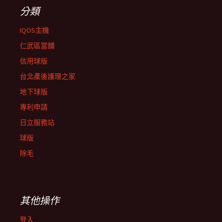
分類
IQOS主機
仁武區當舖
信用球版
台北產後護理之家
地下球版
專利申請
日立服務站
球版
除毛
其他操作
登入