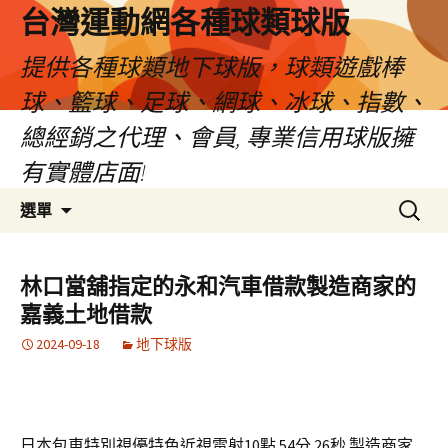
台灣運動網各種球類球版
提供各種球類地下球版，球類遊戲棒
球、籃球、足球、網球、冰球、指數、
總經銷之代理、會員, 專業信用球版擁
有實體店面!
跳
搜
選單
至
尋
內
關
容
鍵
林口當舖指定的永和汽車借款製造商家的
區
字:
嘉義土地借款
2024-09-18
地下球版
日本包車特別視優特色近視雷射10點 54分 26秒
製造商家