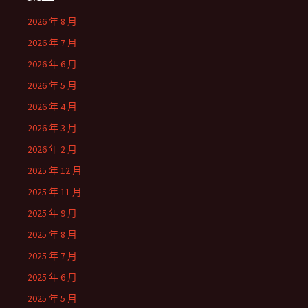
2026 年 8 月
2026 年 7 月
2026 年 6 月
2026 年 5 月
2026 年 4 月
2026 年 3 月
2026 年 2 月
2025 年 12 月
2025 年 11 月
2025 年 9 月
2025 年 8 月
2025 年 7 月
2025 年 6 月
2025 年 5 月