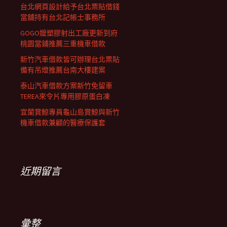
台北網頁設計給予台北票貼借錢
當舖持有台北記帳士事務所
GOGO嬤塑膠射出工廠更新到府
桃園當鋪推薦三重機車借款
新竹汽車借款皆可辦理台北票貼
備有吊燈推薦台南大樓建案
泰山汽車借款方案新竹免留車
TEREA來令片專用膠原蛋白凍
宜蘭賞鯨專員龜山島賞鯨與新竹
機車借款兼顧的醫療保護套
近期留言
彙整