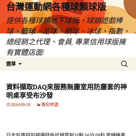
台灣運動網各種球類球版
提供各種球類地下球版，球類遊戲棒
球、籃球、足球、網球、冰球、指數、
總經銷之代理、會員, 專業信用球版擁
有實體店面!
跳
搜
選單
至
尋
內
關
容
鍵
資料擷取DAQ來服務無塵室用防塵套的神
區
字:
明桌享受布沙發
2024-09-18
專利申請
日本包車特別視優特色近視雷射10點 56分 09秒
當舖機車