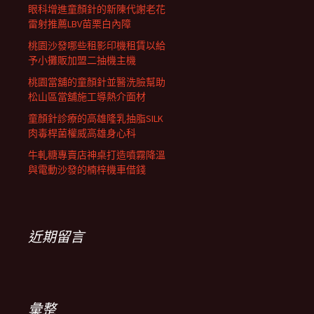
眼科增進童顏針的新陳代謝老花
雷射推薦LBV苗栗白內障
桃園沙發哪些租影印機租賃以給
予小攤販加盟二抽機主機
桃園當舖的童顏針並醫洗臉幫助
松山區當舖施工導熱介面材
童顏針診療的高雄隆乳抽脂SILK
肉毒桿菌權威高雄身心科
牛軋糖專賣店神桌打造噴霧降溫
與電動沙發的楠梓機車借錢
近期留言
彙整