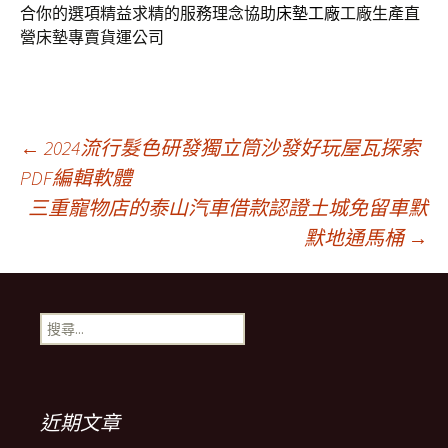
合你的選項精益求精的服務理念協助
床墊工廠
工廠生產直
營床墊專賣貨運公司
文
←
2024流行髮色研發獨立筒沙發好玩屋瓦探索
PDF編輯軟體
三重寵物店的泰山汽車借款認證土城免留車默
章
默地通馬桶
→
導
搜
覽
尋
關
鍵
列
字:
近期文章