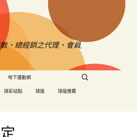
數、總經銷之代理、會員,
搜
地下運動網
尋
關
球彩站點
球版
球版推薦
鍵
字:
鑑定