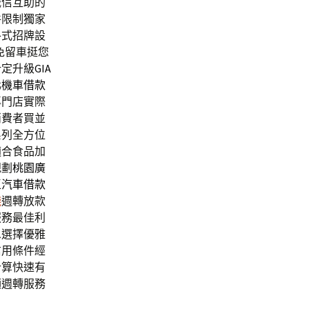
誠信互助的
件限制獨家
各式招牌設
免留車挺您
計定升級
GIA
北機車借款
專門店實際
消費者買並
系列全方位
適合食品加
規劃
桃園廣
區汽車借款
錢
週轉放款
服務最佳利
息選擇優雅
信用條件經
計算快速有
額週轉服務