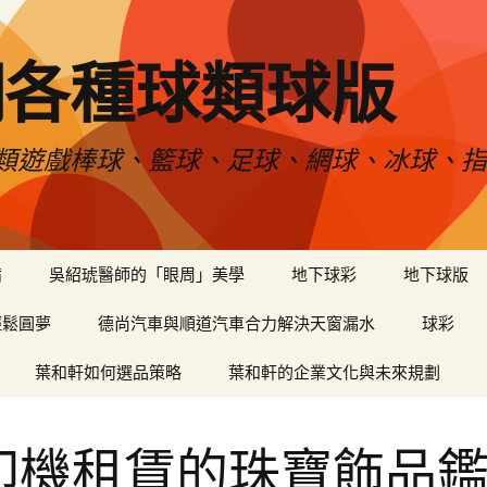
網各種球類球版
類遊戲棒球、籃球、足球、網球、冰球、指
備
吳紹琥醫師的「眼周」美學
地下球彩
地下球版
輕鬆圓夢
德尚汽車與順道汽車合力解決天窗漏水
球彩
葉和軒如何選品策略
葉和軒的企業文化與未來規劃
印機租賃的珠寶飾品