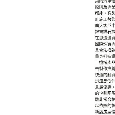
鋪的汽車
原則及專
都能，客
計施工替
廣大客戶
證書鑽石
在您遭遇
國際珠寶
且合法撥
量身打造
工機械產
告
製作推
快速的融
迅速息低
息最優惠
的企劃團
驗非常合
以依照的
新店房屋