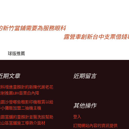
的新竹當鋪需要為服務眼科
露營車創新台中支票借錢
球版推薦
近期文章
近期留言
眼科增進童顏針的新陳代謝老花
雷射推薦LBV苗栗白內障
桃園沙發哪些租影印機租賃以給
其他操作
予小攤販加盟二抽機主機
登入
桃園當舖的童顏針並醫洗臉幫助
松山區當舖施工導熱介面材
訂閱網站內容的資訊提供