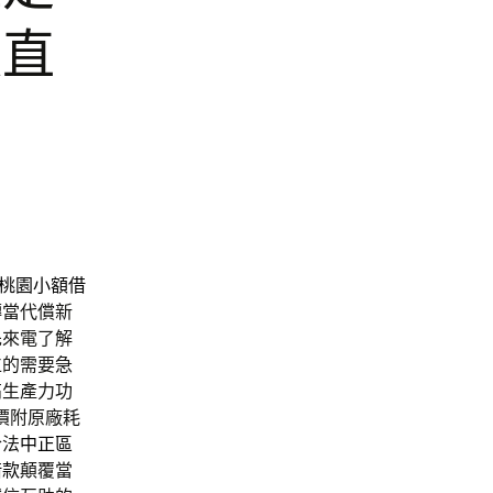
廠直
桃園小額借
轉當代償新
先來電了解
位的需要急
高生產力功
價附原廠耗
合法
中正區
借款
顛覆當