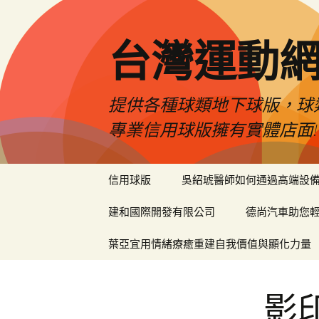
台灣運動
提供各種球類地下球版，球
專業信用球版擁有實體店面!
跳
信用球版
吳紹琥醫師如何通過高端設
至
內
建和國際開發有限公司
德尚汽車助您
容
區
葉亞宜用情緒療癒重建自我價值與顯化力量
影