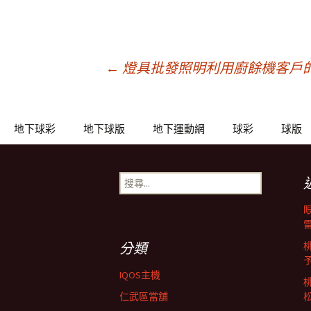
文
←
燈具批發照明利用廚餘機客戶
章
地下球彩
地下球版
地下運動網
球彩
球版
導
搜
尋
覽
關
鍵
列
字:
分類
IQOS主機
仁武區當舖