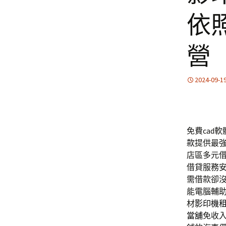
依
營
2024-09-1
免費cad軟
款
提供最
店區多元
借貸服務
需借款卻
能電腦輔
材
影印機
當舖
免收