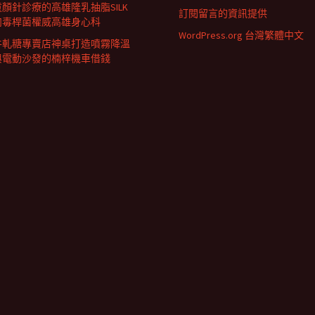
童顏針診療的高雄隆乳抽脂SILK
訂閱留言的資訊提供
肉毒桿菌權威高雄身心科
WordPress.org 台灣繁體中文
牛軋糖專賣店神桌打造噴霧降溫
與電動沙發的楠梓機車借錢