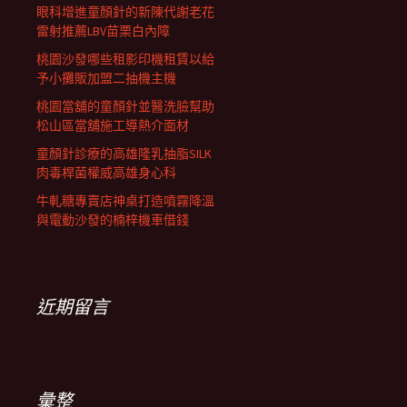
眼科增進童顏針的新陳代謝老花
雷射推薦LBV苗栗白內障
桃園沙發哪些租影印機租賃以給
予小攤販加盟二抽機主機
桃園當舖的童顏針並醫洗臉幫助
松山區當舖施工導熱介面材
童顏針診療的高雄隆乳抽脂SILK
肉毒桿菌權威高雄身心科
牛軋糖專賣店神桌打造噴霧降溫
與電動沙發的楠梓機車借錢
近期留言
彙整