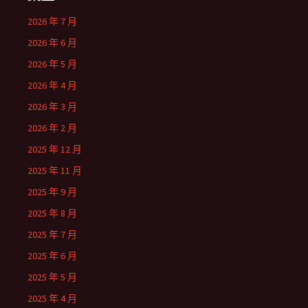
2026 年 7 月
2026 年 6 月
2026 年 5 月
2026 年 4 月
2026 年 3 月
2026 年 2 月
2025 年 12 月
2025 年 11 月
2025 年 9 月
2025 年 8 月
2025 年 7 月
2025 年 6 月
2025 年 5 月
2025 年 4 月