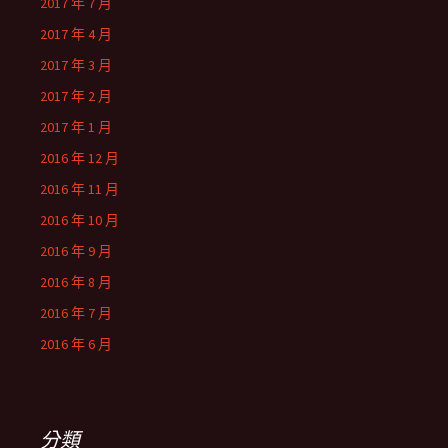
2017 年 7 月
2017 年 4 月
2017 年 3 月
2017 年 2 月
2017 年 1 月
2016 年 12 月
2016 年 11 月
2016 年 10 月
2016 年 9 月
2016 年 8 月
2016 年 7 月
2016 年 6 月
分類