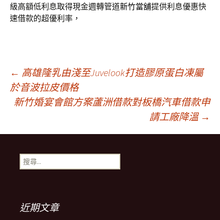
級高額低利息取得現金週轉管道
新竹當舖
提供利息優惠快
速借款的超優利率，
文
←
高雄隆乳由淺至Juvelook打造膠原蛋白凍屬
於音波拉皮價格
新竹婚宴會館方案蘆洲借款對板橋汽車借款申
章
請工廠降溫
→
導
搜
覽
尋
關
鍵
列
字:
近期文章