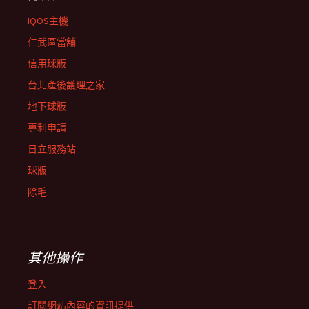
IQOS主機
仁武區當舖
信用球版
台北產後護理之家
地下球版
專利申請
日立服務站
球版
除毛
其他操作
登入
訂閱網站內容的資訊提供