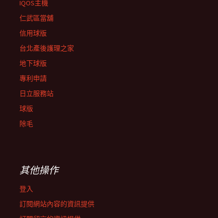
IQOS主機
仁武區當舖
信用球版
台北產後護理之家
地下球版
專利申請
日立服務站
球版
除毛
其他操作
登入
訂閱網站內容的資訊提供