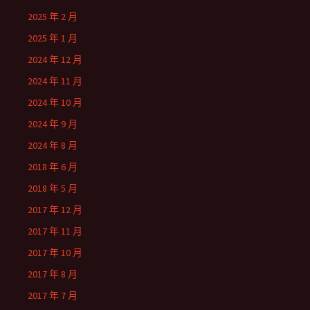
2025 年 2 月
2025 年 1 月
2024 年 12 月
2024 年 11 月
2024 年 10 月
2024 年 9 月
2024 年 8 月
2018 年 6 月
2018 年 5 月
2017 年 12 月
2017 年 11 月
2017 年 10 月
2017 年 8 月
2017 年 7 月