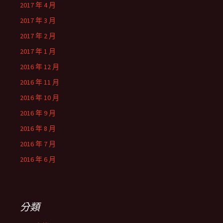
2017 年 4 月
2017 年 3 月
2017 年 2 月
2017 年 1 月
2016 年 12 月
2016 年 11 月
2016 年 10 月
2016 年 9 月
2016 年 8 月
2016 年 7 月
2016 年 6 月
分類