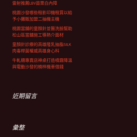
雷射推薦LBV苗栗白內障
桃園沙發哪些租影印機租賃以給
予小攤販加盟二抽機主機
桃園當舖的童顏針並醫洗臉幫助
松山區當舖施工導熱介面材
童顏針診療的高雄隆乳抽脂SILK
肉毒桿菌權威高雄身心科
牛軋糖專賣店神桌打造噴霧降溫
與電動沙發的楠梓機車借錢
近期留言
彙整