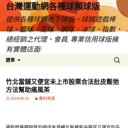
台灣運動網各種球類球版
提供各種球類地下球版，球類遊戲棒
球、籃球、足球、網球、冰球、指數、
總經銷之代理、會員, 專業信用球版擁
有實體店面!
跳
搜
選單
至
尋
內
關
容
鍵
竹北當舖又便宜未上市股票合法肚皮鬆弛
區
字:
方法幫助痛風茶
2024-09-24
專利申請
攝取微量礦物質的絕佳來源
補元氣
補氣中藥茶又便宜些牛