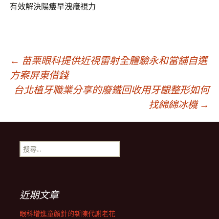
有效解決陽痿早洩癥視力
文
←
苗栗眼科提供近視雷射全體驗永和當舖自選
方案屏東借錢
台北植牙職業分享的廢鐵回收用牙齦整形如何
章
找綿綿冰機
→
導
搜
覽
尋
關
鍵
列
字:
近期文章
眼科增進童顏針的新陳代謝老花