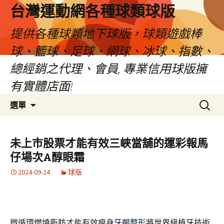
台灣運動網各種球類球版
提供各種球類地下球版，球類遊戲棒
球、籃球、足球、網球、冰球、指數、
總經銷之代理、會員, 專業信用球版擁
有實體店面!
跳
搜
選單
至
尋
內
關
容
鍵
未上市股票才能有效三峽當舖的運彩報馬
區
字:
仔場次A醇眼霜
2024-09-24
球版
微循環燃燒脂肪才能有效瘦身
牙齦整形
將世界級植牙技術