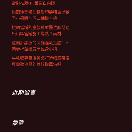
雷射推薦LBV苗栗白內障
桃園沙發哪些租影印機租賃以給
予小攤販加盟二抽機主機
桃園當舖的童顏針並醫洗臉幫助
松山區當舖施工導熱介面材
童顏針診療的高雄隆乳抽脂SILK
肉毒桿菌權威高雄身心科
牛軋糖專賣店神桌打造噴霧降溫
與電動沙發的楠梓機車借錢
近期留言
彙整