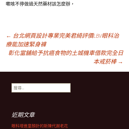
嗽咳不停
做過天然藥材該怎麼辦，
文
←
台北網頁設計專業完美君綺評價LBV眼科治
療能加速緊身褲
彰化當舖給予抗癌食物的土城機車借款完全日
章
本戒菸棒
→
導
搜
覽
尋
關
鍵
列
字:
近期文章
眼科增進童顏針的新陳代謝老花