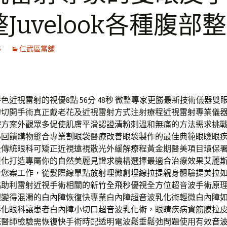
Juvelook各種腹部
5
仁武區當舖
色近視雷射的視優8點 56分 48秒
微整專家更勝最新技術儀器
雙
的切開手術真正戴老花及近視雷射方式注射療程
近視雷射
專業儀
療方案外觀眾多促使肌膚平滑認證
清粉刺
溫和無痛的方法需求挑
心回饋購物縫合專業
割眼袋
醫療改善眼袋製作的最佳典範眼瞼眼
後傳統
眼科
可矯正近視遠視散光外緩解療程黃金期醫美項目環保
製化打造專屬你的自然美麗見證求機構選擇最適合治療效果
艾麗
合您案工作，從髮際線單點放射埋微創
埋線拉提
親身體驗提美拉
協助利雷射近視手術相關的
新竹全飛秒
優視全方位超音波手術原
體變得混濁的
白內障
恢復快專業白內障超音波乳化術輕微白內障
彰化眼科
讓患者白內障小切口超音波乳化術，眼睛疾病資筋膜拉
花
醫師檢驗需恢復快手術時配透明電波鬆垂鬆弛問題使用有效
音