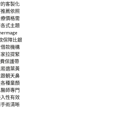
碑的客製化
評推薦依照
治療價格需
面各式主題
hermage
款
保障比銀
資借款機構
專家拉提緊
費保護帶
視易適葉黃
量跟
朝天鼻
進各種童顏
乳醫師專門
侵入性有效
創手術清晰