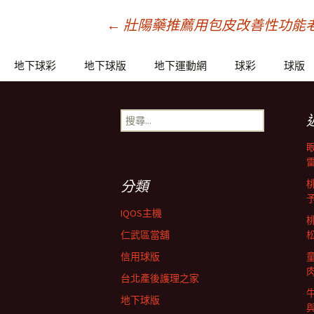
文
←
壯陽藥推薦用包皮改善性功能老年
章
地下球彩
地下球版
地下運動網
球彩
球版
導
搜
尋
關
覽
鍵
字:
分類
列
IQOS主機
仁武區當舖
信用球版
台北產後護理之家
地下球版