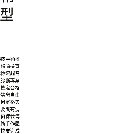
整型
眼皮手術
擁
器術前檢查
戰傳統超音
疾診斷專業
署檢定合格
斯
讓您自由
如何定格美
理要調有清
如何保養傳
皮術手作體
波拉皮
造成