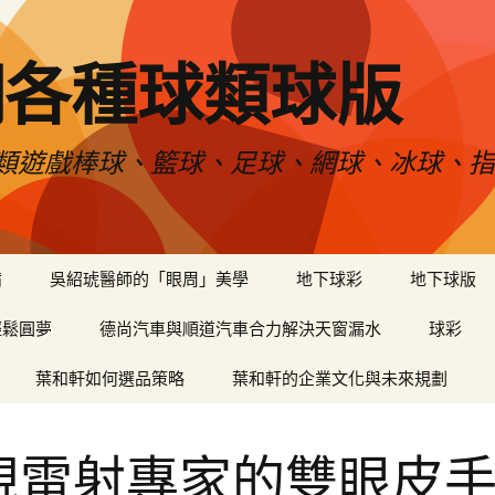
網各種球類球版
類遊戲棒球、籃球、足球、網球、冰球、指
備
吳紹琥醫師的「眼周」美學
地下球彩
地下球版
輕鬆圓夢
德尚汽車與順道汽車合力解決天窗漏水
球彩
葉和軒如何選品策略
葉和軒的企業文化與未來規劃
視雷射專家的雙眼皮