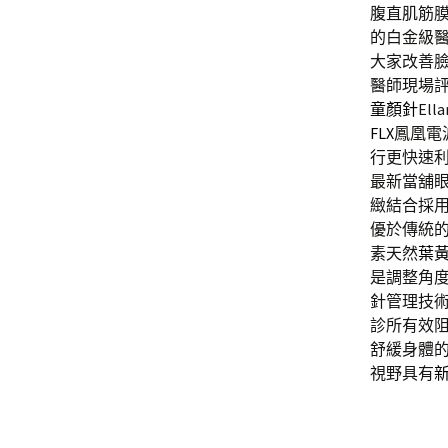
腹直肌筋
的白金級
大家改善
醫師現場
童顏針
El
FLX
鳳凰電
行更快速
最新當舖
緻結合採
優於傳統
素天然
葉
是調整角
針管理技
診所有效
舒緩身體
視野具有