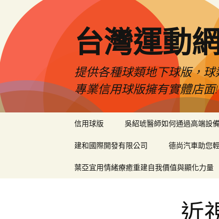
台灣運動
提供各種球類地下球版，球
專業信用球版擁有實體店面!
跳
信用球版
吳紹琥醫師如何通過高端設
至
內
建和國際開發有限公司
德尚汽車助您
容
區
葉亞宜用情緒療癒重建自我價值與顯化力量
近