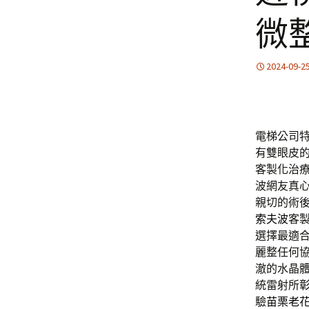
微整
2024-09-2
電梯公司特
有雙眼皮
客製化治
波網友真
親切的術
索夫波
客
選擇最適
麗整任何
澈的水晶
統雷射所
驗
苗栗老