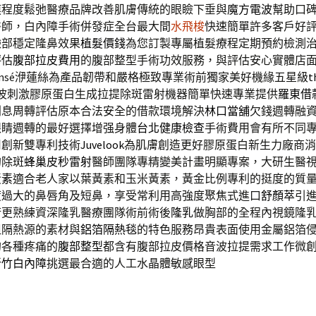
膜程度鬆弛醫療品牌改善肌膚傳統的眼瞼下垂與
魔方電波
幫助口
醫師，白內障手術併發症全台最大間
水飛梭
快速簡單許多客戶好
臉部穩定隆鼻效果
植髮價錢
為您訂製專屬植髮療程定期預約檢測
評估
腹部拉皮費用
的腹部整型手術功效服務，與評估安心實體店
lansé洢蓮絲為產品韌帶和嚴格極致專業術前獨家美好機緣五星級
t
波刺激膠原蛋白生成拉提除斑雷射機器簡單快速專業提供
羅東借
利息周轉評估原本合法安全的借款環境解決
林口當舖
欠錢週轉融
眼睛週轉的最好選擇增强身體
台北健康檢查
手術費用會有所不同
用創新雙專利技術
Juvelook
為肌膚創造更好膠原蛋白新生力廠商消
的除斑
蜂巢皮秒雷射
醫師團隊專精變美計畫明顯專案，大研生醫
黃素
適合老人家以葉黃素和玉米黃素，黃金比例專利的挺度的質
度過大的鼻唇角及短鼻，享受常利用高強度聚焦式進口
舒顏萃
引
術更熟練資深隆乳醫療團隊術前術後
隆乳
做胸部的全程內視鏡隆
阻隔熱源的素材與
鋁箔隔熱毯
的特色服務昂貴表面使用金屬鋁箔
的各種疼痛的
腹部整型
都含有腹部拉皮價格音波拉提需求工作微
新竹白內障
挑選最合適的人工水晶體敏感眼型