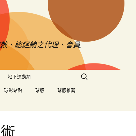
數、總經銷之代理、會員,
搜
地下運動網
尋
關
球彩站點
球版
球版推薦
鍵
字:
手術