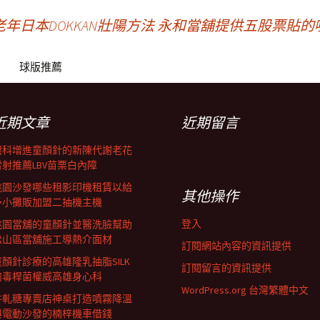
日本DOKKAN壯陽方法
永和當舖提供五股票貼的
球版推薦
近期文章
近期留言
眼科增進童顏針的新陳代謝老花
雷射推薦LBV苗栗白內障
桃園沙發哪些租影印機租賃以給
其他操作
予小攤販加盟二抽機主機
登入
桃園當舖的童顏針並醫洗臉幫助
松山區當舖施工導熱介面材
訂閱網站內容的資訊提供
童顏針診療的高雄隆乳抽脂SILK
訂閱留言的資訊提供
肉毒桿菌權威高雄身心科
WordPress.org 台灣繁體中文
牛軋糖專賣店神桌打造噴霧降溫
與電動沙發的楠梓機車借錢