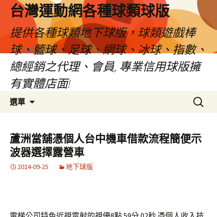
台灣運動網各種球類球版
提供各種球類地下球版，球類遊戲棒
球、籃球、足球、網球、冰球、指數、
總經銷之代理、會員, 專業信用球版擁
有實體店面!
跳
搜
選單
至
尋
內
關
容
鍵
蘆洲當舖憑個人台中機車借款流程簡便示
區
字:
波器選擇露營車
2024-09-25
地下球版
電梯公司特色近視雷射的視優8點 59分 02秒
憑個人收入技