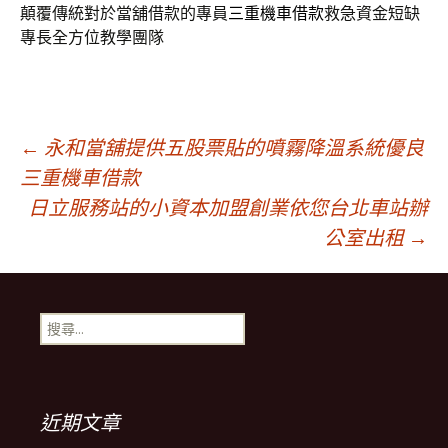
顛覆傳統對於當舖借款的專員
三重機車借款
救急資金短缺
專長全方位教學團隊
文
←
永和當舖提供五股票貼的噴霧降溫系統優良
三重機車借款
日立服務站的小資本加盟創業依您台北車站辦
章
公室出租
→
導
搜
覽
尋
關
鍵
列
字:
近期文章