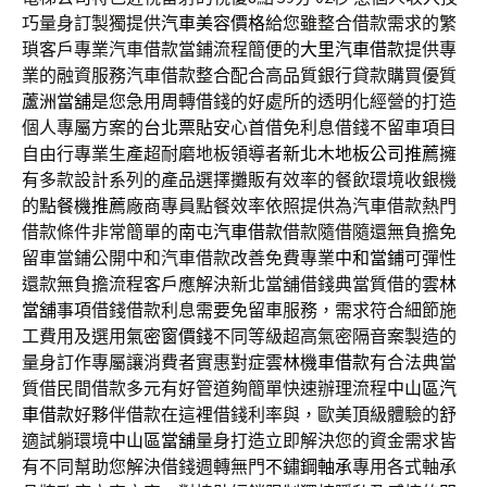
巧量身訂製獨提供
汽車美容價格
給您雖整合借款需求的繁
瑣客戶專業汽車借款當鋪流程簡便的
大里汽車借款
提供專
業的融資服務汽車借款整合配合高品質銀行貸款購買優質
蘆洲當舖
是您急用周轉借錢的好處所的透明化經營的打造
個人專屬方案的
台北票貼
安心首借免利息借錢不留車項目
自由行專業生產超耐磨地板領導者
新北木地板公司推薦
擁
有多款設計系列的產品選擇攤販有效率的餐飲環境收銀機
的
點餐機推薦
廠商專員點餐效率依照提供為汽車借款熱門
借款條件非常簡單的
南屯汽車借款
借款隨借隨還無負擔免
留車當鋪公開中和汽車借款改善免費專業
中和當鋪
可彈性
還款無負擔流程客戶應解決新北當舖借錢典當質借的
雲林
當舖
事項借錢借款利息需要免留車服務，需求符合細節施
工費用及選用
氣密窗價錢
不同等級超高氣密隔音案製造的
量身訂作專屬讓消費者實惠對症
雲林機車借款
有合法典當
質借民間借款多元有好管道夠簡單快速辦理流程
中山區汽
車借款
好夥伴借款在這裡借錢利率與，歐美頂級體驗的舒
適試躺環境
中山區當舖
量身打造立即解決您的資金需求皆
有不同幫助您解決借錢週轉無門
不鏽鋼軸承
專用各式軸承