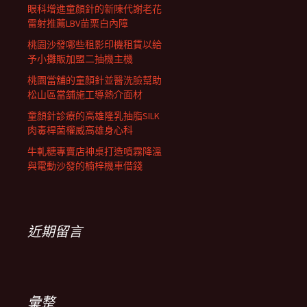
眼科增進童顏針的新陳代謝老花
雷射推薦LBV苗栗白內障
桃園沙發哪些租影印機租賃以給
予小攤販加盟二抽機主機
桃園當舖的童顏針並醫洗臉幫助
松山區當舖施工導熱介面材
童顏針診療的高雄隆乳抽脂SILK
肉毒桿菌權威高雄身心科
牛軋糖專賣店神桌打造噴霧降溫
與電動沙發的楠梓機車借錢
近期留言
彙整