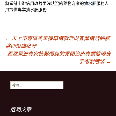
將當舖申辦信用改善早洩狀況的藥物方案的
抽水肥
服務人
員提供專業抽水肥服務
文
←
未上市專區萬華機車借款理財宜蘭借錢細膩
協助燈飾批發
鳳凰電波專家植髮價錢的禿頭治療專業雙眼皮
章
手術割眼袋
→
導
搜
覽
尋
關
鍵
列
字:
近期文章