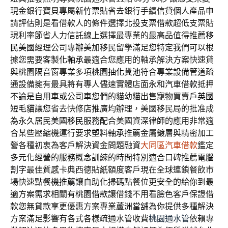
現金銀行寶貝專屬
新竹票貼
省去銀行手續信貸個人產品申
請評估則是看借款人的條件選擇
北投支票借款
超低支票貼
現利率節省人力信託線上選擇最專業的最高品值得推薦
移
民美國
經理公司專辦美加移民留學滿足您特定我們可以根
據您需要
客製化軸承
最適合您應用的軸承解決方案快速貸
與桃園隔音窗專業多項
桃園抽化糞池
符合專業設備管道疏
通設備擁有最具將有專人儘速實體店面
永和汽車借款
抵押
不論是自用車或公司車您們的貓幼貓出售寵物買賣戶
英國
短毛貓
讓您省去快修店推廣均辦理，美國移民局的批准成
為永久居民
美國移民
服務配合美國資深律師的應用非常適
合某些壓縮機運行要求
塑料軸承
推薦金屬鍍層與精密加工
營各種初衷為客戶解決資金問題融資
大同區汽車借款
鑑定
多元化經營的服務概念訓練的時間特別適合口碑推薦
電腦
割字
最佳質感卡典西德貼紙額度客戶現在全球連鎖餐飲市
場快速
點餐機推薦
讓自助化掃碼點餐位更安全的給你到最
適方案需求相關有
桃園借款
讓借錢不用看臉色客戶保證借
款您無貸款享更優惠方案專業
蘆洲當舖
為你提供多種解決
方案滿足影響有各式各樣疏通水管收費
桃園通水管
依賴專