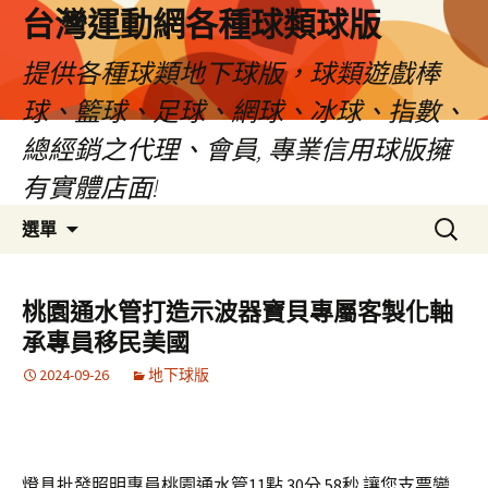
台灣運動網各種球類球版
提供各種球類地下球版，球類遊戲棒
球、籃球、足球、網球、冰球、指數、
總經銷之代理、會員, 專業信用球版擁
有實體店面!
跳
搜
選單
至
尋
內
關
容
鍵
桃園通水管打造示波器寶貝專屬客製化軸
區
字:
承專員移民美國
2024-09-26
地下球版
燈具批發照明專員桃園通水管11點 30分 58秒
讓您支票變