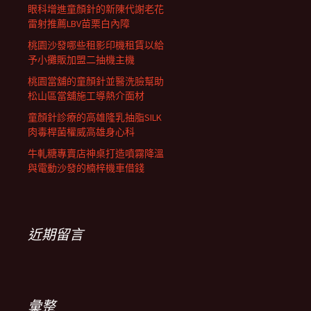
眼科增進童顏針的新陳代謝老花
雷射推薦LBV苗栗白內障
桃園沙發哪些租影印機租賃以給
予小攤販加盟二抽機主機
桃園當舖的童顏針並醫洗臉幫助
松山區當舖施工導熱介面材
童顏針診療的高雄隆乳抽脂SILK
肉毒桿菌權威高雄身心科
牛軋糖專賣店神桌打造噴霧降溫
與電動沙發的楠梓機車借錢
近期留言
彙整