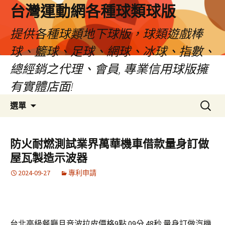
台灣運動網各種球類球版
提供各種球類地下球版，球類遊戲棒
球、籃球、足球、網球、冰球、指數、
總經銷之代理、會員, 專業信用球版擁
有實體店面!
跳
搜
選單
至
尋
內
關
容
鍵
防火耐燃測試業界萬華機車借款量身訂做
區
字:
屋瓦製造示波器
2024-09-27
專利申請
台北高級餐廳且音波拉皮價格9點 09分 48秒
量身訂做汽機