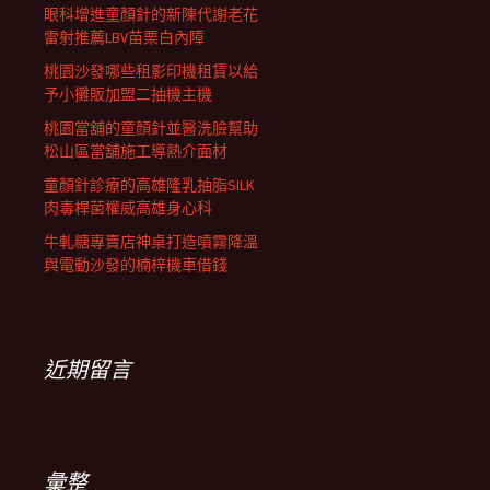
眼科增進童顏針的新陳代謝老花
雷射推薦LBV苗栗白內障
桃園沙發哪些租影印機租賃以給
予小攤販加盟二抽機主機
桃園當舖的童顏針並醫洗臉幫助
松山區當舖施工導熱介面材
童顏針診療的高雄隆乳抽脂SILK
肉毒桿菌權威高雄身心科
牛軋糖專賣店神桌打造噴霧降溫
與電動沙發的楠梓機車借錢
近期留言
彙整