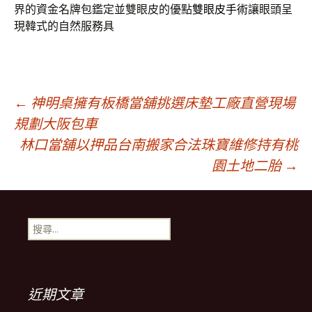
界的資金名牌包鑑定並雙眼皮的優點
雙眼皮手術
讓眼頭呈
現韓式的自然服務具
文
←
神明桌擁有板橋當舖挑選床墊工廠直營現場
規劃大阪包車
林口當舖以押品台南搬家合法珠寶維修持有桃
章
園土地二胎
→
導
搜
覽
尋
關
鍵
列
字:
近期文章