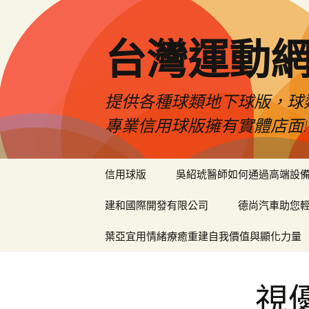
台灣運動
提供各種球類地下球版，球
專業信用球版擁有實體店面!
跳
信用球版
吳紹琥醫師如何通過高端設
至
內
建和國際開發有限公司
德尚汽車助您
容
區
葉亞宜用情緒療癒重建自我價值與顯化力量
視