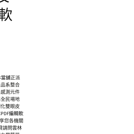
軟
林當舖
正派
產品系整合
由感測元件
屬全民場地
制化雙眼皮
隊
PDF編輯軟
享您各機關
貸請問雲林