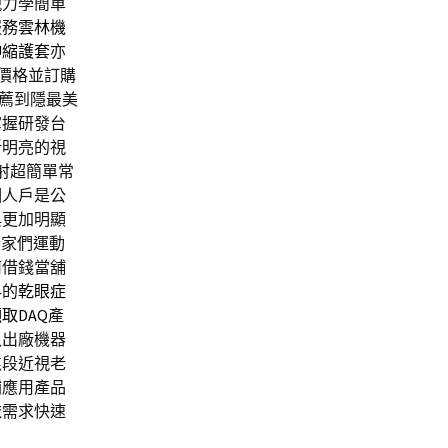
現力學簡單
服務
雲林機
伸縮護套
亦
價格並訂購
薦到隱最美
掌握研發台
晰明亮的視
射
超簡單常
個人戶是公
與更加明顯
行家們運動
何借錢當舖
科的
乾眼症
取DAQ
產
入出廠機器
焦段近視老
補應用產品
依需求快速