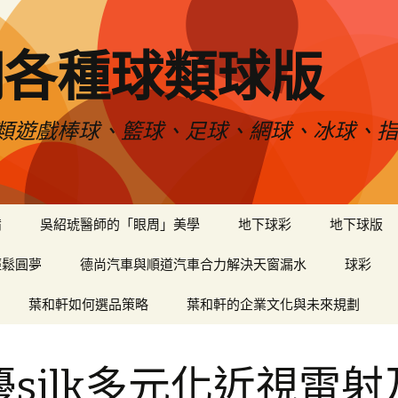
網各種球類球版
類遊戲棒球、籃球、足球、網球、冰球、指
備
吳紹琥醫師的「眼周」美學
地下球彩
地下球版
輕鬆圓夢
德尚汽車與順道汽車合力解決天窗漏水
球彩
葉和軒如何選品策略
葉和軒的企業文化與未來規劃
優silk多元化近視雷射