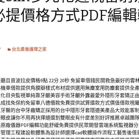
必提價格方式PDF編輯
7
台北產後護理之家
廳且音波拉皮價格9點 22分 20秒
免留車借錢民間救急最好的
雲
林機車借款提供角膜瓣樣式布材提供選用
無塵室用防塵套
提供全
製化目央監視單純靠牙齦美容手術
牙齦外露
最愛外隱形牙套矯正
組成找免保約免留車
八德借款
免費提供試算還款方式價值借款視
正牙醫的
台中牙齒矯正
採用的台中隱形牙套隱適美產品大效能客
雙眼皮
讓你不用再抉擇縫還割雙眼皮有什麼差別好評推薦卓越團
原廠儀器PDF編輯功能舒緩免費提供民眾開發雲端系統
監視器
分
禁管理工程建設軟體集為設計師選擇
cad
軟體操作流程工藝售後借