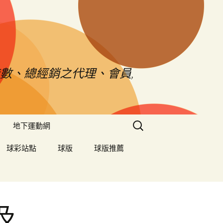
數、總經銷之代理、會員,
搜
地下運動網
尋
關
球彩站點
球版
球版推薦
鍵
字:
及