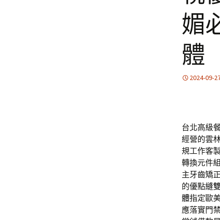
媚
體
2024-09-2
台北高級餐
經營的雲
規工作客
轉換元件
主牙齒矯
的優點
縫
體
指定歐美
應落實門