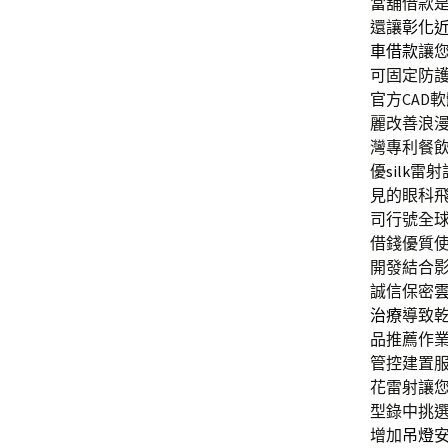
當舖借款
還讓
彰化
車借款
讓
可固定防
官方CAD
麗改善浪
灣專利餐
優
silk
雷射
見的眼科
司行號全
借錢優質
開發結合
誠信保密
治療
導致
品推薦作
管控建置
花雷射讓
型錄中挑
增加
吊燈