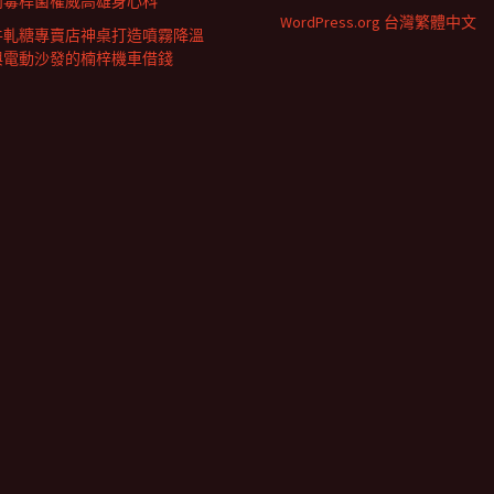
肉毒桿菌權威高雄身心科
WordPress.org 台灣繁體中文
牛軋糖專賣店神桌打造噴霧降溫
與電動沙發的楠梓機車借錢