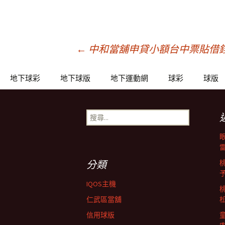
文
←
中和當舖申貸小額台中票貼借
章
地下球彩
地下球版
地下運動網
球彩
球版
導
搜
尋
關
覽
鍵
字:
分類
列
IQOS主機
仁武區當舖
信用球版