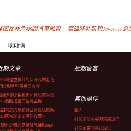
錢困擾救急桃園汽車融資
高雄隆乳新穎Juvelo
球版推薦
近期文章
近期留言
眼科增進童顏針的新陳代謝老花
雷射推薦LBV苗栗白內障
桃園沙發哪些租影印機租賃以給
其他操作
予小攤販加盟二抽機主機
登入
桃園當舖的童顏針並醫洗臉幫助
松山區當舖施工導熱介面材
訂閱網站內容的資訊提供
童顏針診療的高雄隆乳抽脂SILK
訂閱留言的資訊提供